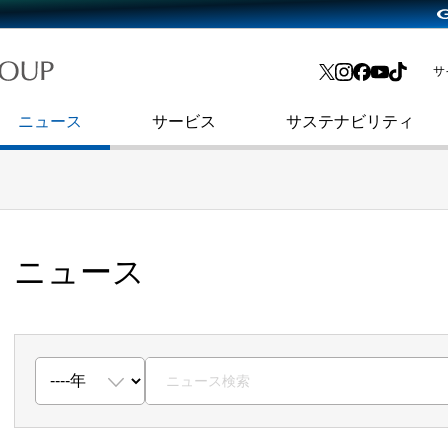
略・
よくあるご質問
渋谷フクラス入館方法
会社沿革
プレスリリース
インターネット広告・メディア事業
IR情報メール
サ
ョン
社史
セキュリティブログ
インターネット金融事業
コーポレート・アイデンティティ
ニュース
サービス
サステナビリティ
ニュース