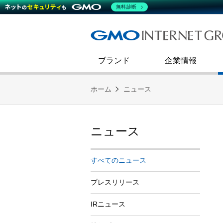
熊谷正寿が語るグループ成長戦
会社概要
無料診断
コミュニケーション
事業戦略
キャリア採用
すべてのニュース
インターネットインフラ事業
ダイバーシティ＆インクルージ
財務・業績
第二新卒採用
技術ブログ
インターネットセキュリティ事業
企業理念
ブランド
企業情報
ホーム
ニュース
ニュース
すべてのニュース
プレスリリース
IRニュース