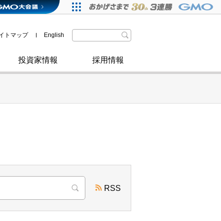
格付・社債情報
SDGsへの取り組み
IRニュース
暗号資産事業
株主優待
イトマップ
English
政府・自治体からの認定
取材のお申し込みについて
その他
投資家情報
採用情報
RSS