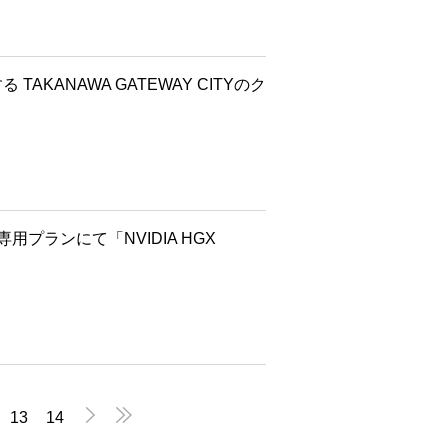
AKANAWA GATEWAY CITYのク
ス専⽤プランにて「NVIDIA HGX


13
14