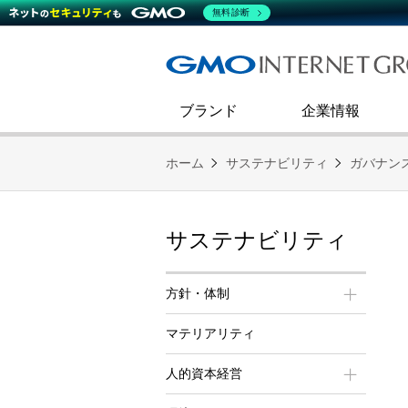
熊谷正寿が語るグループ成長戦
会社概要
無料診断
コミュニケーション
事業戦略
キャリア採用
すべてのニュース
インターネットインフラ事業
ダイバーシティ＆インクルージ
財務・業績
第二新卒採用
技術ブログ
インターネットセキュリティ事業
企業理念
ブランド
企業情報
ホーム
サステナビリティ
ガバナン
サステナビリティ
方針・体制
マテリアリティ
人的資本経営