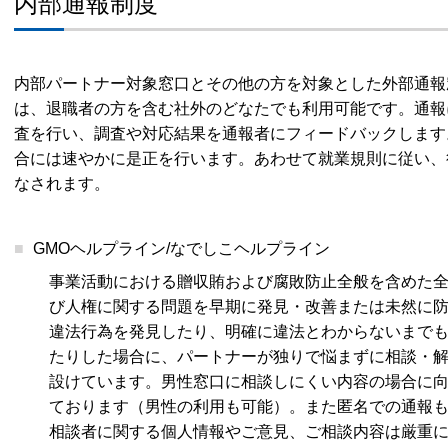
内部通報制度
内部パートナー対象窓口とその他の方を対象とした外部通報
は、退職者の方を含む社外のどなたでも利用可能です。通報
査を行い、調査や対応結果を通報者にフィードバックします
合には速やかに是正を行います。あわせて就業規則に従い、
なされます。
GMOヘルプライン/なでしこヘルプライン
事業活動における贈収賄および腐敗防止全般を含めた
び人権に関する問題を早期に発見・改善または未然に
違法行為を発見したり、明確に違法とわからないまで
たりした場合に、パートナーが独りで悩まずに相談・
設けています。男性窓口に相談しにくい内容の場合に
ております（男性の利用も可能）。また匿名での通報
相談者に関する個人情報やご意見、ご相談内容は厳重