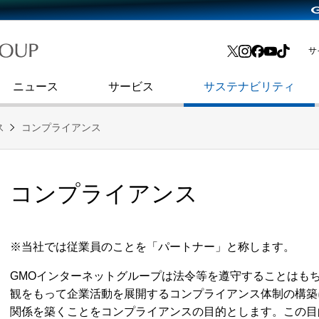
略・
よくあるご質問
渋谷フクラス入館方法
会社沿革
プレスリリース
インターネット広告・メディア事業
IR情報メール
サ
ョン
社史
セキュリティブログ
インターネット金融事業
コーポレート・アイデンティティ
ニュース
サービス
サステナビリティ
ス
コンプライアンス
コンプライアンス
※当社では従業員のことを「パートナー」と称します。
GMOインターネットグループは法令等を遵守することはも
観をもって企業活動を展開するコンプライアンス体制の構築
関係を築くことをコンプライアンスの目的とします。この目