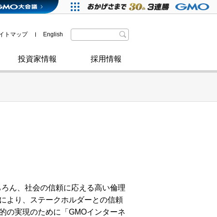
格付・社債情報
SDGsへの取り組み
IRニュース
暗号資産事業
株主優待
イトマップ
English
政府・自治体からの認定
取材のお申し込みについて
その他
投資家情報
採用情報
ちろん、社会の信頼に応える高い倫理
により、ステークホルダーとの信頼
的の実現のために「GMOインターネ