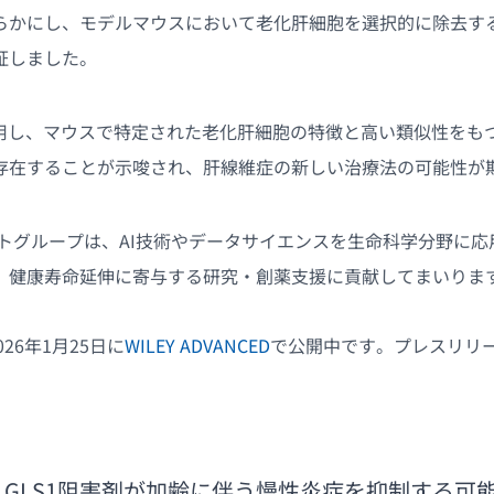
らかにし、モデルマウスにおいて老化肝細胞を選択的に除去す
証しました。
活用し、マウスで特定された老化肝細胞の特徴と高い類似性をも
存在することが示唆され、肝線維症の新しい治療法の可能性が
ットグループは、AI技術やデータサイエンスを生命科学分野に
、健康寿命延伸に寄与する研究・創薬支援に貢献してまいりま
26年1月25日に
WILEY ADVANCED
で公開中です。プレスリリ
GLS1阻害剤が加齢に伴う慢性炎症を抑制する可