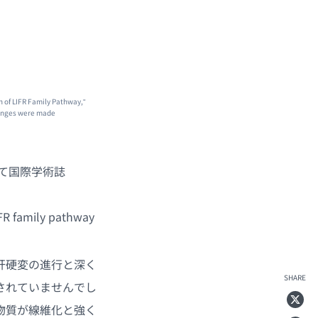
n of LIFR Family Pathway,"
hanges were made
て国際学術誌
LIFR family pathway
肝硬変の進行と深く
SHARE
されていませんでし
物質が線維化と強く