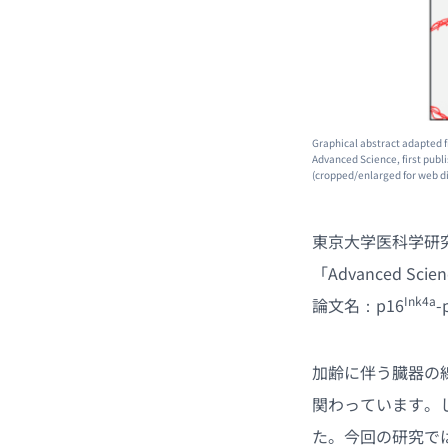
Graphical abstract adapted f
Advanced Science, first pub
(cropped/enlarged for web di
東京大学医科学研
「Advanced S
Ink4a
論文名：p16
-
加齢に伴う臓器の
関わっています。
た。今回の研究で