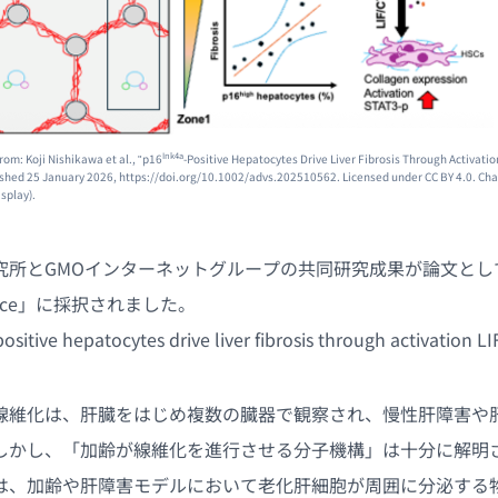
Ink4a
rom: Koji Nishikawa et al., "p16
-Positive Hepatocytes Drive Liver Fibrosis Through Activatio
lished 25 January 2026, https://doi.org/10.1002/advs.202510562. Licensed under CC BY 4.0. C
splay).
究所とGMOインターネットグループの共同研究成果が論文とし
cience」に採択されました。
positive hepatocytes drive liver fibrosis through activation 
線維化は、肝臓をはじめ複数の臓器で観察され、慢性肝障害や
しかし、「加齢が線維化を進行させる分子機構」は十分に解明
は、加齢や肝障害モデルにおいて老化肝細胞が周囲に分泌する