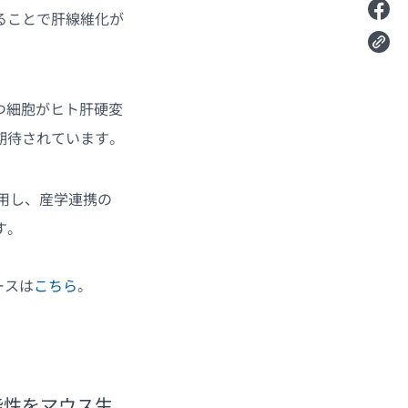
ることで肝線維化が
つ細胞がヒト肝硬変
期待されています。
応用し、産学連携の
す。
ースは
こちら
。
能性をマウス生