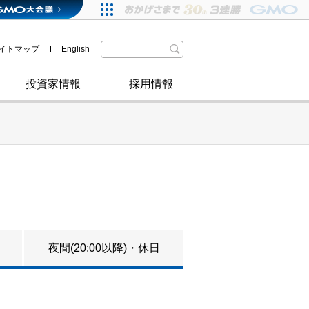
格付・社債情報
SDGsへの取り組み
IRニュース
暗号資産事業
株主優待
イトマップ
English
政府・自治体からの認定
取材のお申し込みについて
その他
投資家情報
採用情報
夜間(20:00以降)・休日