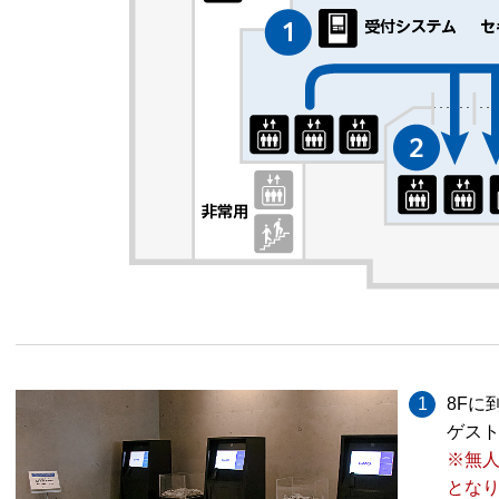
1
8Fに
ゲス
※無人
とな