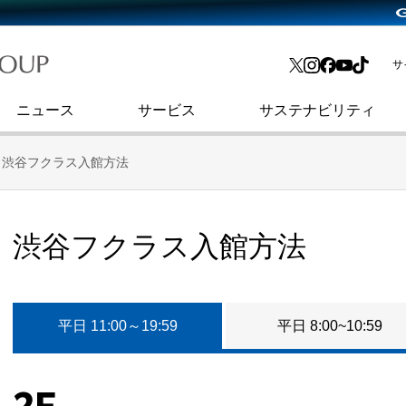
略・
よくあるご質問
渋谷フクラス入館方法
会社沿革
プレスリリース
インターネット広告・メディア事業
IR情報メール
サ
ョン
社史
セキュリティブログ
インターネット金融事業
コーポレート・アイデンティティ
ニュース
サービス
サステナビリティ
渋谷フクラス入館方法
渋谷フクラス入館方法
平日 11:00～19:59
平日 8:00~10:59