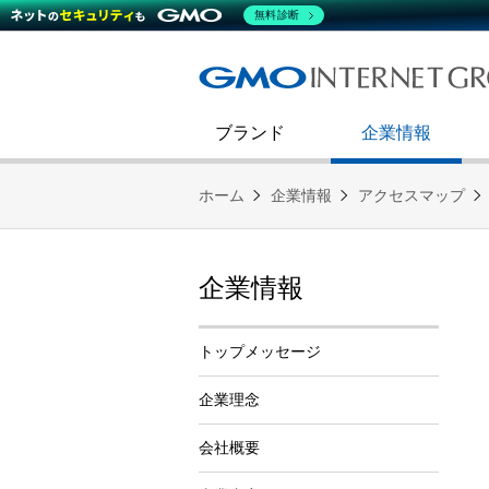
熊谷正寿が語るグループ成長戦
会社概要
無料診断
コミュニケーション
事業戦略
キャリア採用
すべてのニュース
インターネットインフラ事業
ダイバーシティ＆インクルージ
財務・業績
第二新卒採用
技術ブログ
インターネットセキュリティ事業
企業理念
ブランド
企業情報
ホーム
企業情報
アクセスマップ
企業情報
トップメッセージ
企業理念
会社概要