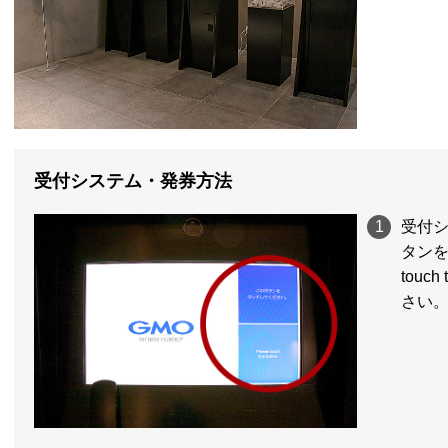
受付システム・発券方法
1
受付
タンを
touc
さい