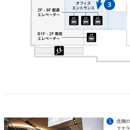
1
北側の
フク