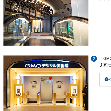
2
「GM
ま直