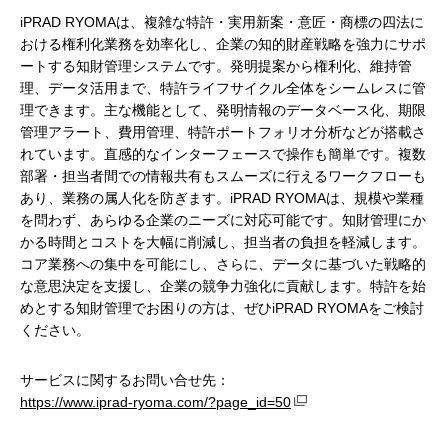
iPRAD RYOMAは、複雑な特許・実用新案・意匠・商標の四法に
おける権利化業務を効率化し、企業の知的財産戦略を強力にサポ
ートする知財管理システムです。発明提案から権利化、維持管
理、データ活用まで、特許ライフサイクル全体をシームレスに管
理できます。主な機能として、発明情報のデータベース化、期限
管理アラート、費用管理、特許ポートフォリオ分析などが搭載さ
れています。直感的なインターフェースで操作も簡単です。複数
部署・担当者間での情報共有もスムーズに行えるワークフローも
あり、業務の属人化を防ぎます。iPRAD RYOMAは、規模や業種
を問わず、あらゆる企業のニーズに対応可能です。知財管理にか
かる時間とコストを大幅に削減し、担当者の負担を軽減します。
コア業務への集中を可能にし、さらに、データに基づいた戦略的
な意思決定を支援し、企業の競争力強化に貢献します。特許を始
めとする知財管理でお困りの方は、ぜひiPRAD RYOMAをご検討
ください。
サービスに関するお問い合せ先：
https://www.iprad-ryoma.com/?page_id=50