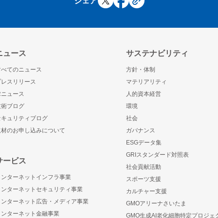
シェア
ニュース
サステナビリティ
すべてのニュース
方針・体制
プレスリリース
マテリアリティ
IRニュース
人的資本経営
技術ブログ
環境
セキュリティブログ
社会
取材のお申し込みについて
ガバナンス
ESGデータ集
GRIスタンダード対照表
サービス
社会貢献活動
インターネットインフラ事業
スポーツ支援
インターネットセキュリティ事業
カルチャー支援
インターネット広告・メディア事業
GMOアリーナさいたま
インターネット金融事業
GMO生成AI老化細胞特定プロジェ