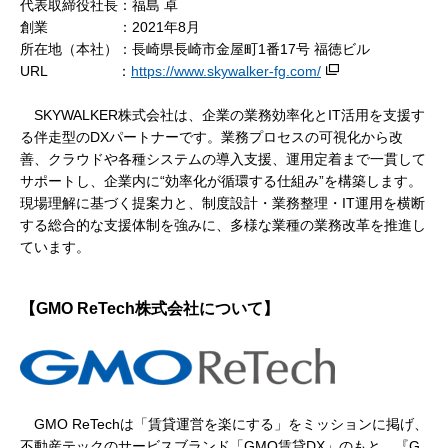
代表取締役社長：福島 卓
創業 ：2021年8月
所在地（本社）：長崎県長崎市金屋町1番17号 福徳ビル
URL ：
https://www.skywalker-fg.com/
SKYWALKER株式会社は、企業の業務効率化とIT活用を支援す
る伴走型のDXパートナーです。業務プロセスの可視化から改
善、クラウドや各種システムの導入支援、運用定着まで一貫して
サポートし、企業内に“効率化が循環する仕組み”を構築します。
現場理解に基づく提案力と、制度設計・業務整理・IT運用を横断
する総合的な支援体制を強みに、多様な業種の業務改革を推進し
ています。
【GMO ReTech株式会社について】
GMO ReTechは「賃貸運営を楽にする」をミッションに掲げ、
不動産テックのサービスブランド「GMO賃貸DX」のもと、『G