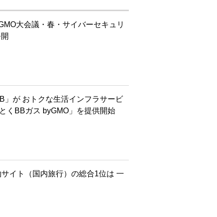
回GMO大会議・春・サイバーセキュリ
公開
BB」が おトクな生活インフラサービ
とくBBガス byGMO」を提供開始
約サイト（国内旅行）の総合1位は 一