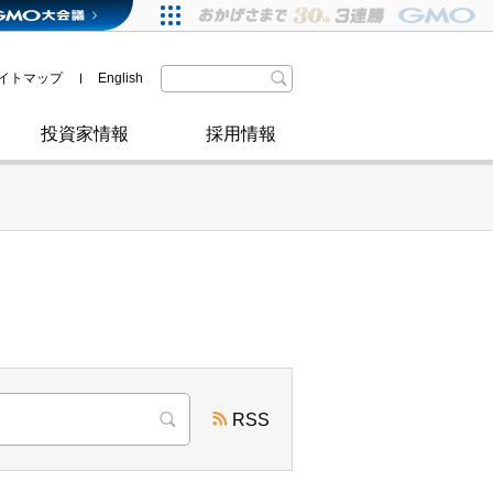
格付・社債情報
SDGsへの取り組み
IRニュース
暗号資産事業
株主優待
イトマップ
English
政府・自治体からの認定
取材のお申し込みについて
その他
投資家情報
採用情報
RSS