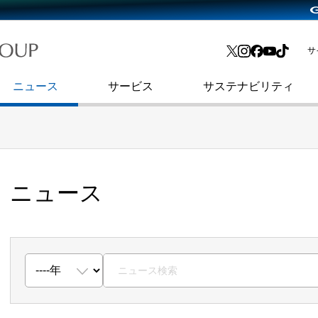
略・
よくあるご質問
渋谷フクラス入館方法
会社沿革
プレスリリース
インターネット広告・メディア事業
IR情報メール
サ
ョン
社史
セキュリティブログ
インターネット金融事業
コーポレート・アイデンティティ
ニュース
サービス
サステナビリティ
ニュース