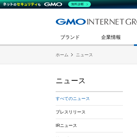
熊谷正寿が語るグループ成長戦
会社概要
無料診断
コミュニケーション
事業戦略
キャリア採用
すべてのニュース
インターネットインフラ事業
ダイバーシティ＆インクルージ
財務・業績
第二新卒採用
技術ブログ
インターネットセキュリティ事業
企業理念
ブランド
企業情報
ホーム
ニュース
ニュース
すべてのニュース
プレスリリース
IRニュース