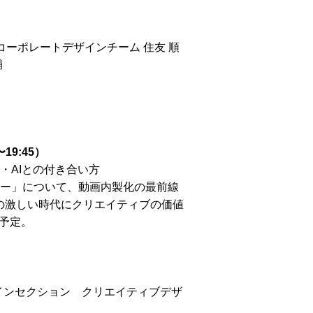
コーポレートデザインチーム 住友 順
輔
9:45）
例・AIとの付き合い方
ジー」について、動画内製化の最前線
の激しい時代にクリエイティブの価値
予定。
ザインセクション クリエイティブデザ