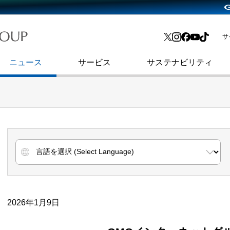
略・
よくあるご質問
渋谷フクラス入館方法
会社沿革
プレスリリース
インターネット広告・メディア事業
IR情報メール
サ
ョン
社史
セキュリティブログ
インターネット金融事業
コーポレート・アイデンティティ
ニュース
サービス
サステナビリティ
2026年1月9日