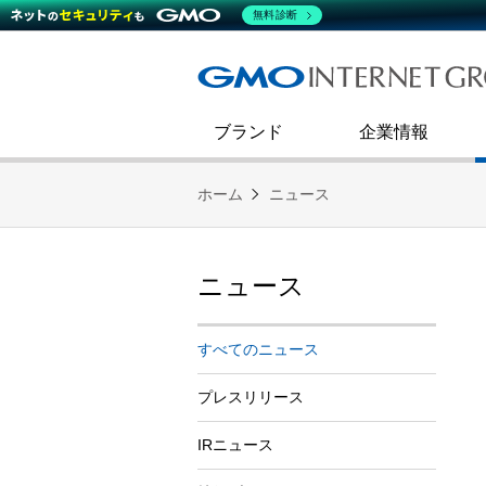
熊谷正寿が語るグループ成長戦
会社概要
無料診断
コミュニケーション
事業戦略
キャリア採用
すべてのニュース
インターネットインフラ事業
ダイバーシティ＆インクルージ
財務・業績
第二新卒採用
技術ブログ
インターネットセキュリティ事業
企業理念
ブランド
企業情報
ホーム
ニュース
ニュース
すべてのニュース
プレスリリース
IRニュース