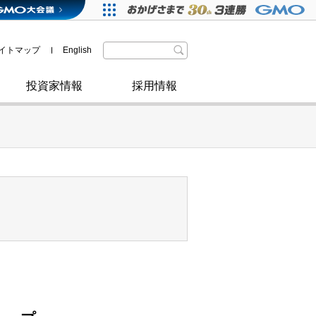
格付・社債情報
SDGsへの取り組み
IRニュース
暗号資産事業
株主優待
イトマップ
English
政府・自治体からの認定
取材のお申し込みについて
その他
投資家情報
採用情報