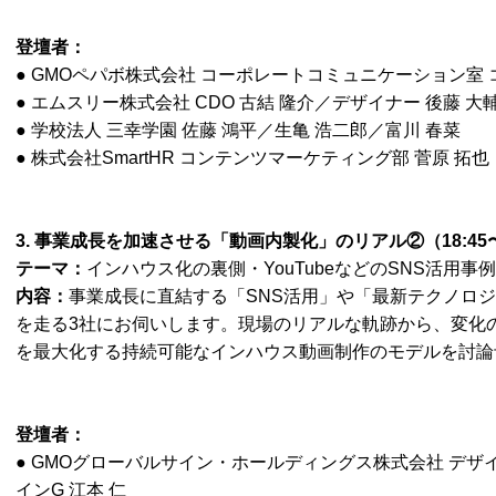
登壇者：
● GMOペパボ株式会社 コーポレートコミュニケーション室 
● エムスリー株式会社 CDO 古結 隆介／デザイナー 後藤 大
● 学校法人 三幸学園 佐藤 鴻平／生亀 浩二郎／富川 春菜
● 株式会社SmartHR コンテンツマーケティング部 菅原 拓也
3. 事業成長を加速させる「動画内製化」のリアル②（18:45〜1
テーマ：
インハウス化の裏側・YouTubeなどのSNS活用事
内容：
事業成長に直結する「SNS活用」や「最新テクノロ
を走る3社にお伺いします。現場のリアルな軌跡から、変化
を最大化する持続可能なインハウス動画制作のモデルを討論
登壇者：
● GMOグローバルサイン・ホールディングス株式会社 デ
インG 江本 仁