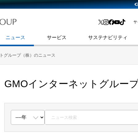
略・
よくあるご質問
渋谷フクラス入館方法
会社沿革
プレスリリース
インターネット広告・メディア事業
IR情報メール
サ
ョン
社史
セキュリティブログ
インターネット金融事業
コーポレート・アイデンティティ
ニュース
サービス
サステナビリティ
ットグループ（株）のニュース
GMOインターネットグルー