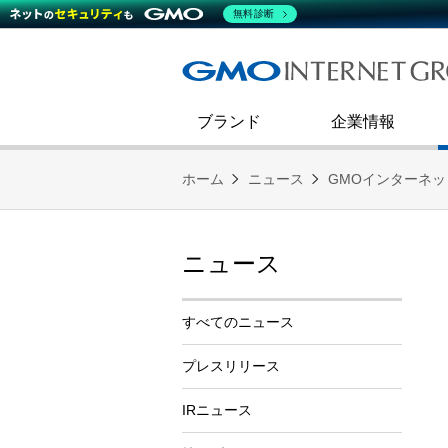
熊谷正寿が語るグループ成長戦
会社概要
無料診断
コミュニケーション
事業戦略
キャリア採用
すべてのニュース
インターネットインフラ事業
ダイバーシティ＆インクルージ
財務・業績
第二新卒採用
技術ブログ
インターネットセキュリティ事業
企業理念
ブランド
企業情報
ホーム
ニュース
GMOインターネ
ニュース
すべてのニュース
プレスリリース
IRニュース