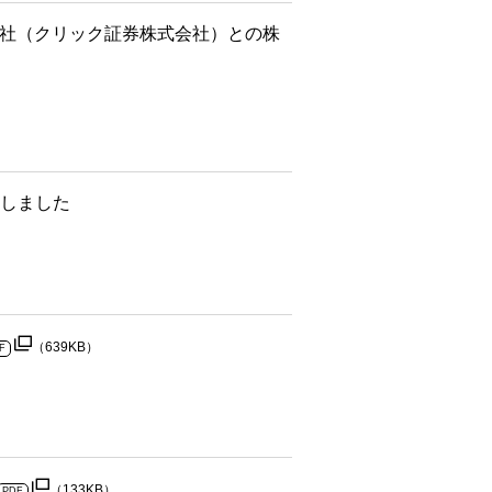
会社（クリック証券株式会社）との株
たしました
（639KB）
F
（133KB）
PDF