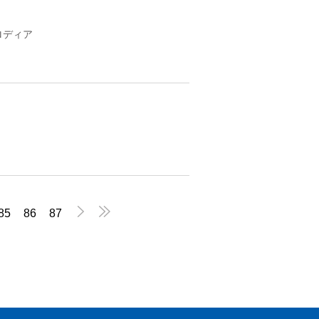
ロディア


85
86
87