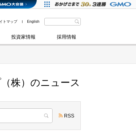
格付・社債情報
SDGsへの取り組み
IRニュース
暗号資産事業
株主優待
イトマップ
English
政府・自治体からの認定
取材のお申し込みについて
その他
投資家情報
採用情報
プ（株）のニュース
RSS