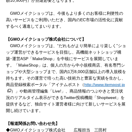
額10,500円）が別途必要となります。
GMOメイクショップは、今後もより多くのお客様に利便性の
高いサービスをご利用いただき、国内のEC市場の活性化に貢献
するべく邁進してまいります。
【GMO
メイクショップ株式会社について】
GMOメイクショップは、
“だれもがより簡単により楽しく”ショ
ップ運営ができるサービスを目指し、高機能ネットショップ構
築･運営
ASP「MakeShop」を中核にサービスを展開していま
す。「MakeShop」は、個人の方から中小規模商店、有名専門シ
ョップや大型ショップまで、国内1万8,000店舗以上の導入規模を
持ちます。その運営で培った高い技術力と豊富な実績を生かし、
商品登録検索ポータル「アイテムポスト（
http://www.itempost.jp
）」や動画管理編集「Live!」、商品情報のつぶやきと受注状
況のリアルタイム表示ができるTwitter投稿機能「Shoptweet」を
提供するなど、独自サイト運営者様に向けて新しいサービスを展
開し続けています。
【報道関係お問い合わせ先】
◆GMOメイクショップ株式会社 広報担当 三田村