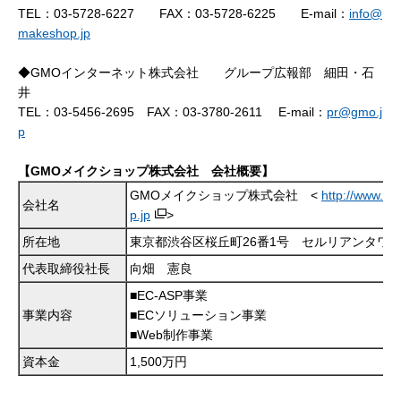
TEL：03-5728-6227 FAX：03-5728-6225 E-mail：
info@
makeshop.jp
◆GMOインターネット株式会社 グループ広報部 細田・石
井
TEL：03-5456-2695 FAX：03-3780-2611 E-mail：
pr@gmo.j
p
【GMOメイクショップ株式会社 会社概要】
GMOメイクショップ株式会社 <
http://www.m
会社名
p.jp
>
所在地
東京都渋谷区桜丘町26番1号 セルリアンタワ
代表取締役社長
向畑 憲良
■EC-ASP事業
事業内容
■ECソリューション事業
■Web制作事業
資本金
1,500万円