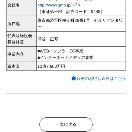
会社名
http://www.gmo.jp/
>
（東証第一部 証券コード：9449）
東京都渋谷区桜丘町26番1号 セルリアンタワ
所在地
ー
代表取締役会
熊谷 正寿
長兼社長
■WEBインフラ・EC事業
事業内容
■インターネットメディア事業
資本金
12億7,683万円
取材のお申し込みはこちら
一覧に戻る