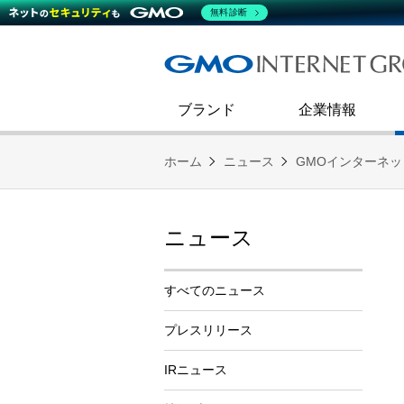
熊谷正寿が語るグループ成長戦
会社概要
無料診断
コミュニケーション
事業戦略
キャリア採用
すべてのニュース
インターネットインフラ事業
ダイバーシティ＆インクルージ
財務・業績
第二新卒採用
技術ブログ
インターネットセキュリティ事業
企業理念
ブランド
企業情報
ホーム
ニュース
GMOインターネ
ニュース
すべてのニュース
プレスリリース
IRニュース