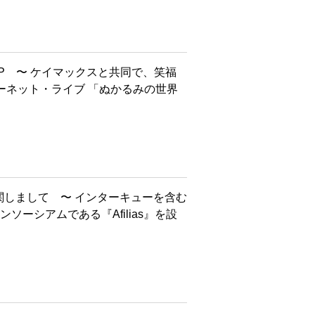
JP 〜 ケイマックスと共同で、笑福
ーネット・ライブ 「ぬかるみの世界
に関しまして 〜 インターキューを含む
ソーシアムである『Afilias』を設