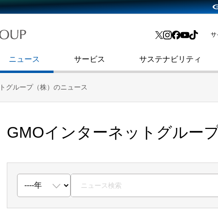
略・
よくあるご質問
渋谷フクラス入館方法
会社沿革
プレスリリース
インターネット広告・メディア事業
IR情報メール
サ
ョン
社史
セキュリティブログ
インターネット金融事業
コーポレート・アイデンティティ
ニュース
サービス
サステナビリティ
ットグループ（株）のニュース
GMOインターネットグルー