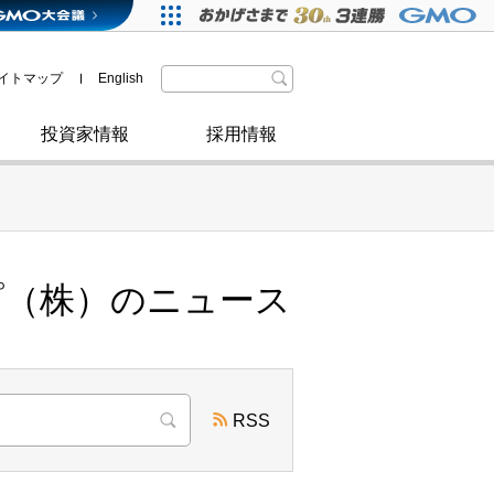
格付・社債情報
SDGsへの取り組み
IRニュース
暗号資産事業
株主優待
イトマップ
English
政府・自治体からの認定
取材のお申し込みについて
その他
投資家情報
採用情報
プ（株）のニュース
RSS