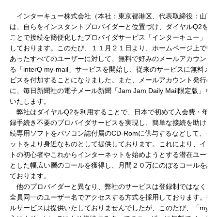
インターキュー株式会社（本社：東京都港区、代表取締役：山下
は、自らをインスタントプロバイダーと位置づけ、ダイヤルQ2を利
ことで接続を簡便化したプロバイダサービス「インターキュー」を
しております。このたび、１１月２１日より、ホームページ上で申
あったすべてのユーザーに対して、無料で好みのメールアカウント
る「interQ my-mail」サービスを開始し、従来のサービスに無料メ
ビスを付加することになりました。また、メールアカウント発行の
に、毎日新聞社の電子メール新聞「Jam Jam Daily Mail限定版」
いたします。
弊社はダイヤルQ2を利用することで、日本で初めて入会費・年会
録手続き不要のプロバイダサービスを実現し、簡単な接続を助ける
続専用ソフトをパソコン誌付属のCD-Romに供与するなどして、イ
ットをより身近なものとして提供しております。これにより、イン
トの初心者やこれからインターネットを始めようとする潜在ユーザ
とした幅広い層のコールを獲得し、月間２０万にのぼるコールを記
ております。
他のプロバイダーと異なり、弊社のサービスは登録制ではなく、
全員同一のユーザー名でアクセスする方式を採用しております。従
ルサービスは提供いたしておりませんでしたが、このたび、「my-ma