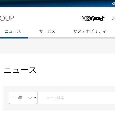
略・
よくあるご質問
渋谷フクラス入館方法
会社沿革
プレスリリース
インターネット広告・メディア事業
IR情報メール
サ
ョン
社史
セキュリティブログ
インターネット金融事業
コーポレート・アイデンティティ
ニュース
サービス
サステナビリティ
ニュース