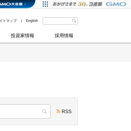
格付・社債情報
SDGsへの取り組み
IRニュース
暗号資産事業
株主優待
イトマップ
English
政府・自治体からの認定
取材のお申し込みについて
その他
投資家情報
採用情報
RSS