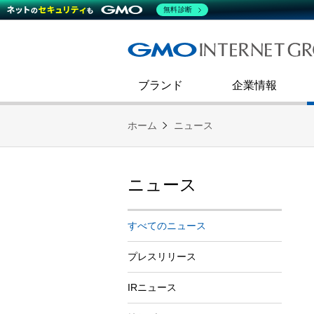
熊谷正寿が語るグループ成長戦
会社概要
無料診断
コミュニケーション
事業戦略
キャリア採用
すべてのニュース
インターネットインフラ事業
ダイバーシティ＆インクルージ
財務・業績
第二新卒採用
技術ブログ
インターネットセキュリティ事業
企業理念
ブランド
企業情報
ホーム
ニュース
ニュース
すべてのニュース
プレスリリース
IRニュース