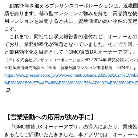
創業28年を迎えるプレサンスコーポレーションは、近畿圏、
績を誇ります。都市型マンションに強みを持ち、高品質な物
用マンションを展開すると共に、資産価値の高い物件の安定
ます。
これまで、同社では収支報告書の送付など、オーナーとの
ており、業務効率化が課題となっていました。そこで今回、
と業務効率化を目的として『GMO賃貸DX オーナーアプリ
（※）株式会社プレサンスコーポレーションHP『2024年 新築分譲マン
不動産経済研究所調べ『全国 新築分譲マンション市場動向 2024年』よ
https://www.pressance.co.jp/wp/wp-content/uploads/2025/02/2024%E5%
%E6%96%B0%E7%AF%89%E5%88%86%E8%AD%B2%E3%83%9E%E
）
【営業活動への応用が決め手に】
『GMO賃貸DX オーナーアプリ』の導入にあたり、業務
きる点もご評価いただきました。本アプリでは、オーナーへ