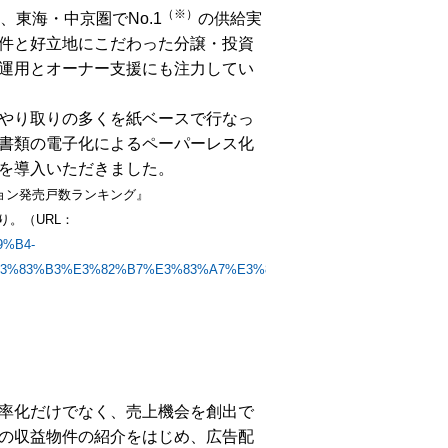
（※）
東海・中京圏でNo.1
の供給実
件と好立地にこだわった分譲・投資
運用とオーナー支援にも注力してい
やり取りの多くを紙ベースで行なっ
書類の電子化によるペーパーレス化
』を導入いただきました。
ション発売戸数ランキング』
り。（URL：
B9%B4-
3%83%B3%E3%82%B7%E3%83%A7%E3%83%B3%E7%99%BA%E5%A3%
効率化だけでなく、売上機会を創出で
の収益物件の紹介をはじめ、広告配