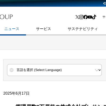
略・
よくあるご質問
渋谷フクラス入館方法
会社沿革
プレスリリース
インターネット広告・メディア事業
IR情報メール
サ
ョン
社史
セキュリティブログ
インターネット金融事業
コーポレート・アイデンティティ
ニュース
サービス
サステナビリティ
2025年6月17日