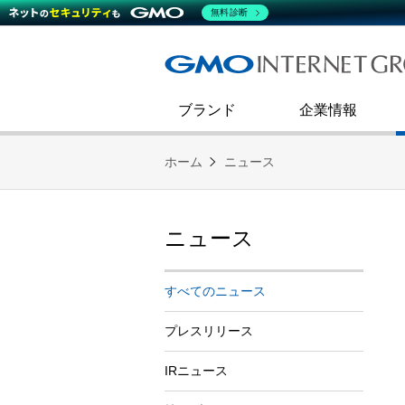
熊谷正寿が語るグループ成長戦
会社概要
無料診断
コミュニケーション
事業戦略
キャリア採用
すべてのニュース
インターネットインフラ事業
ダイバーシティ＆インクルージ
財務・業績
第二新卒採用
技術ブログ
インターネットセキュリティ事業
企業理念
ブランド
企業情報
ホーム
ニュース
ニュース
すべてのニュース
プレスリリース
IRニュース