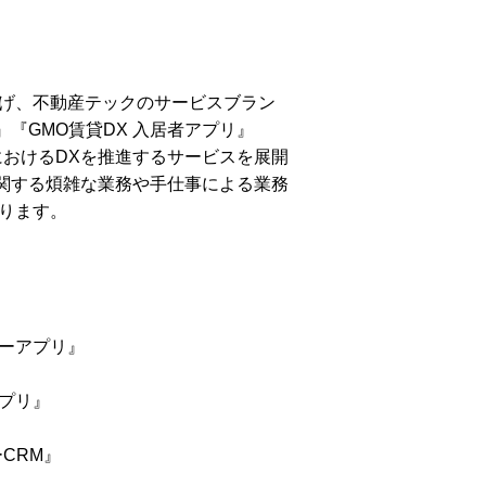
掲げ、不動産テックのサービスブラン
』『GMO賃貸DX 入居者アプリ』
におけるDXを推進するサービスを展開
に関する煩雑な業務や手仕事による業務
ります。
」
ナーアプリ』
アプリ』
CRM』