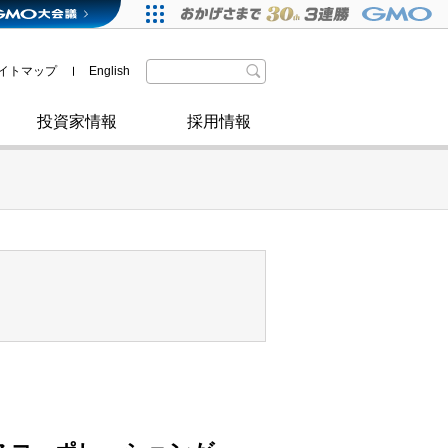
格付・社債情報
SDGsへの取り組み
IRニュース
暗号資産事業
株主優待
イトマップ
English
政府・自治体からの認定
取材のお申し込みについて
その他
投資家情報
採用情報