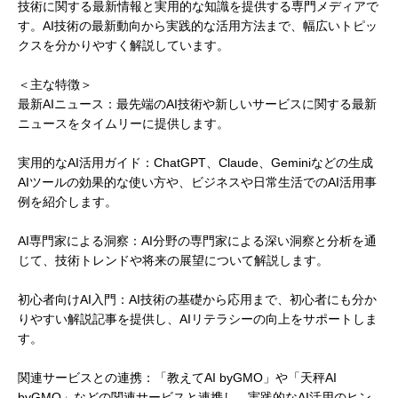
技術に関する最新情報と実用的な知識を提供する専門メディアで
す。AI技術の最新動向から実践的な活用方法まで、幅広いトピッ
クスを分かりやすく解説しています。
＜主な特徴＞
最新AIニュース：最先端のAI技術や新しいサービスに関する最新
ニュースをタイムリーに提供します。
実用的なAI活用ガイド：ChatGPT、Claude、Geminiなどの生成
AIツールの効果的な使い方や、ビジネスや日常生活でのAI活用事
例を紹介します。
AI専門家による洞察：AI分野の専門家による深い洞察と分析を通
じて、技術トレンドや将来の展望について解説します。
初心者向けAI入門：AI技術の基礎から応用まで、初心者にも分か
りやすい解説記事を提供し、AIリテラシーの向上をサポートしま
す。
関連サービスとの連携：「教えてAI byGMO」や「天秤AI
byGMO」などの関連サービスと連携し、実践的なAI活用のヒン