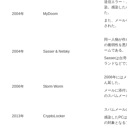
送信エラー・メッ
染。感染したパソ
た。
2004年
MyDoom
また、メールを大量
された。
同一人物が作成した
の脆弱性を悪用し
ームである。
2004年
Sasser & Netsky
Sasserは台湾
ランドなどで大き
2006年にはメールに「
ん延した。
2006年
Storm Worm
メールに添付され
のスパムメールを
スパムメールに添
2013年
CryptoLocker
感染したPCはCr
の対象となるファ