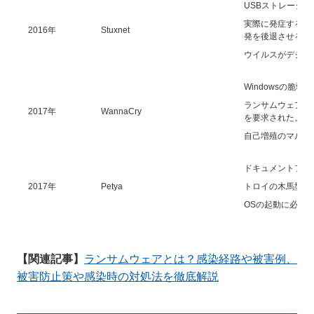
USBストレージ
実際に発症する標
2016年
Stuxnet
発を後退させる要
ウイルスがデジタ
Windowsの脆
ランサムウェアの
2017年
WannaCry
を要求された。
自己増殖のマルウ
ドキュメントファ
2017年
Petya
トロイの木馬型ラ
OSの起動に必要
【関連記事】
ランサムウェアとは？感染経路や被害例、
被害防止策や感染時の対処法を徹底解説