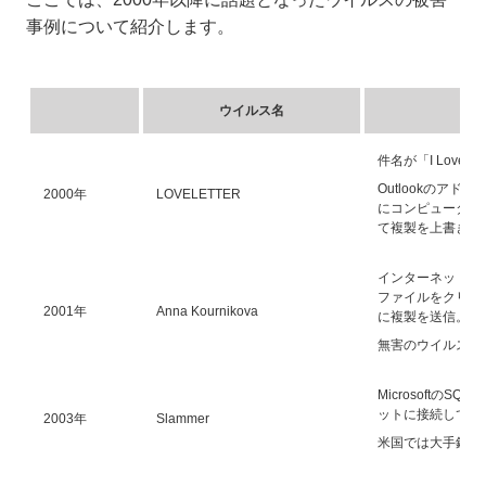
事例について紹介します。
ウイルス名
件名が「I Love
Outlookのア
2000年
LOVELETTER
にコンピューター内
て複製を上書きし
インターネット上
ファイルをクリック
2001年
Anna Kournikova
に複製を送信。
無害のウイルスで
Microsoft
ットに接続してい
2003年
Slammer
米国では大手銀行