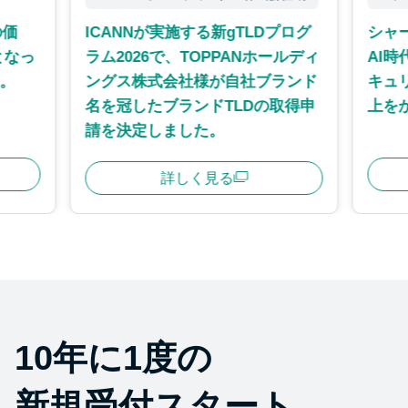
の価
ICANNが実施する新gTLDプログ
シャー
となっ
ラム2026で、TOPPANホールディ
AI
産。
ングス株式会社様が自社ブランド
キュ
名を冠したブランドTLDの取得申
上を
請を決定しました。
詳しく見る
10年に1度の
新規受付スタート