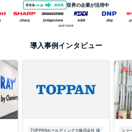
世界の企業が活用中
.sharp
.bridgestone
.kddi
.dnp
.yodoba
and more
導入事例インタビュー
TOPPANホールディングス株式会社 様
シャ