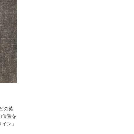
などの英
の位置を
メイン」