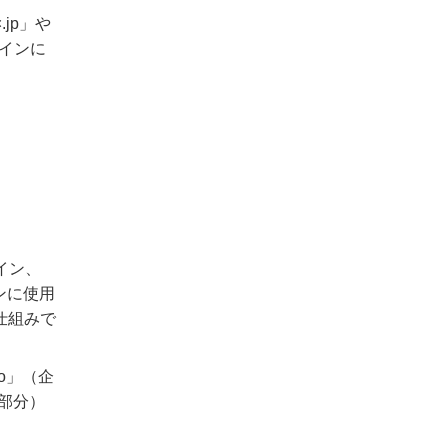
jp」や
メインに
イン、
ンに使用
仕組みで
o」（企
部分）