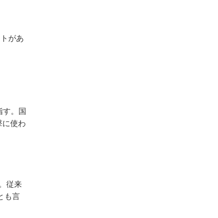
ットがあ
指す。国
撃に使わ
。従来
とも言