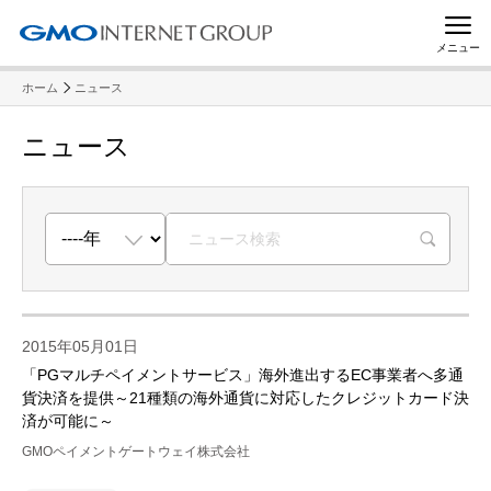
メニュー
ホーム
ニュース
ニュース
R
2015年05月01日
「PGマルチペイメントサービス」海外進出するEC事業者へ多通
貨決済を提供～21種類の海外通貨に対応したクレジットカード決
済が可能に～
GMOペイメントゲートウェイ株式会社