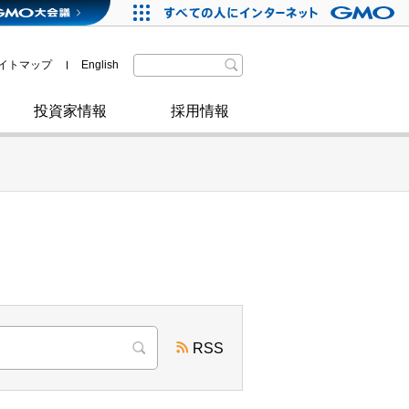
格付・社債情報
SDGsへの取り組み
IRニュース
暗号資産事業
株主優待
イトマップ
English
政府・自治体からの認定
取材のお申し込みについて
その他
投資家情報
採用情報
RSS