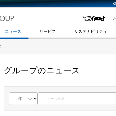
略・
よくあるご質問
渋谷フクラス入館方法
会社沿革
プレスリリース
インターネット広告・メディア事業
IR情報メール
サ
ョン
社史
セキュリティブログ
インターネット金融事業
コーポレート・アイデンティティ
ニュース
サービス
サステナビリティ
ス
グループのニュース