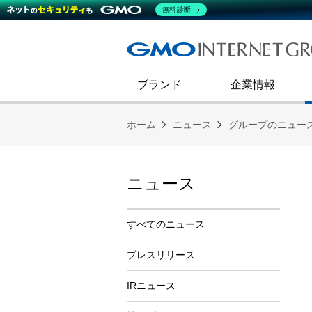
熊谷正寿が語るグループ成長戦
会社概要
無料診断
コミュニケーション
事業戦略
キャリア採用
すべてのニュース
インターネットインフラ事業
ダイバーシティ＆インクルージ
財務・業績
第二新卒採用
技術ブログ
インターネットセキュリティ事業
企業理念
ブランド
企業情報
ホーム
ニュース
グループのニュー
ニュース
すべてのニュース
プレスリリース
IRニュース