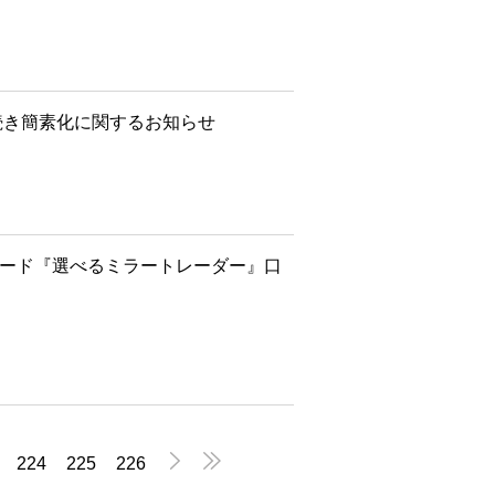
続き簡素化に関するお知らせ
レード『選べるミラートレーダー』口


224
225
226