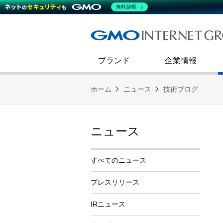
熊谷正寿が語るグループ成長戦
会社概要
無料診断
コミュニケーション
事業戦略
キャリア採用
すべてのニュース
インターネットインフラ事業
ダイバーシティ＆インクルージ
財務・業績
第二新卒採用
技術ブログ
インターネットセキュリティ事業
企業理念
ブランド
企業情報
ホーム
ニュース
技術ブログ
ニュース
すべてのニュース
プレスリリース
IRニュース