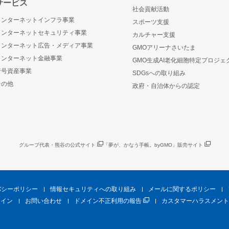
サービス
社会貢献活動
インターネットインフラ事業
スポーツ支援
インターネットセキュリティ事業
カルチャー支援
インターネット広告・メディア事業
GMOアリーナさいたま
インターネット金融事業
GMO生成AI老化細胞特定プロジェ
暗号資産事業
SDGsへの取り組み
その他
政府・自治体からの認定
グループ代表・熊谷の公式サイト
「夢が、かなう手帳。byGMO」販売サイト
バシーポリシー
情報セキュリティへの取り組み
メールに関するポリシー
ライン
お問い合わせ
ドメイン不正利用の報告
カスタマーハラスメント