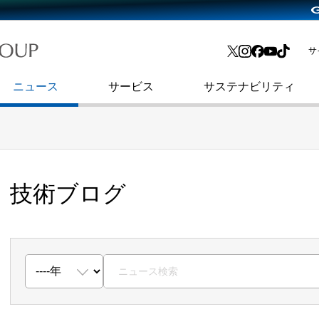
略・
よくあるご質問
渋谷フクラス入館方法
会社沿革
プレスリリース
インターネット広告・メディア事業
IR情報メール
サ
ョン
社史
セキュリティブログ
インターネット金融事業
コーポレート・アイデンティティ
ニュース
サービス
サステナビリティ
技術ブログ