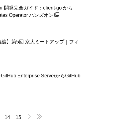
rator 開発完全ガイド：client-go から
rnetes Operator ハンズオン
ト・後編】第5回 京大ミートアップ｜フィ
 Enterprise ServerからGitHub


14
15