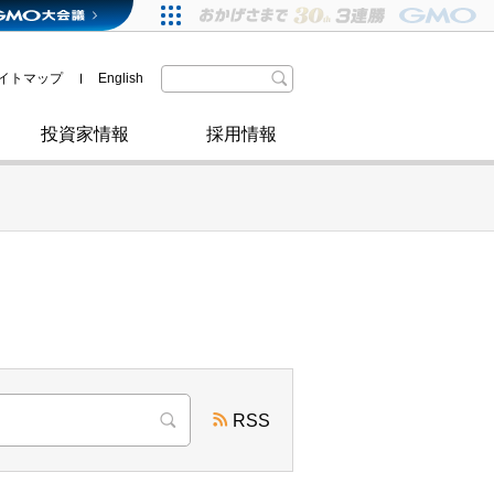
格付・社債情報
SDGsへの取り組み
IRニュース
暗号資産事業
株主優待
イトマップ
English
政府・自治体からの認定
取材のお申し込みについて
その他
投資家情報
採用情報
RSS