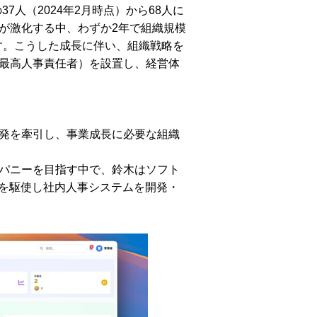
人（2024年2月時点）から68人に
が激化する中、わずか2年で組織規模
す。こうした成長に伴い、組織戦略を
（最高人事責任者）を設置し、経営体
発を牽引し、事業成長に必要な組織
ンパニーを目指す中で、鈴木はソフト
Iを駆使し社内人事システムを開発・