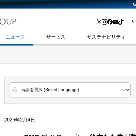
略・
よくあるご質問
渋谷フクラス入館方法
会社沿革
プレスリリース
インターネット広告・メディア事業
IR情報メール
サ
ョン
社史
セキュリティブログ
インターネット金融事業
コーポレート・アイデンティティ
ニュース
サービス
サステナビリティ
2026年2月4日