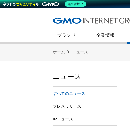
熊谷正寿が語るグループ成長戦
会社概要
無料診断
コミュニケーション
事業戦略
キャリア採用
すべてのニュース
インターネットインフラ事業
ダイバーシティ＆インクルージ
財務・業績
第二新卒採用
技術ブログ
インターネットセキュリティ事業
企業理念
ブランド
企業情報
ホーム
ニュース
ニュース
すべてのニュース
プレスリリース
IRニュース