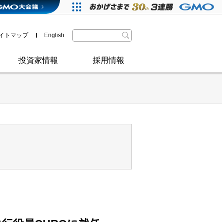
格付・社債情報
SDGsへの取り組み
IRニュース
暗号資産事業
株主優待
イトマップ
English
政府・自治体からの認定
取材のお申し込みについて
その他
投資家情報
採用情報