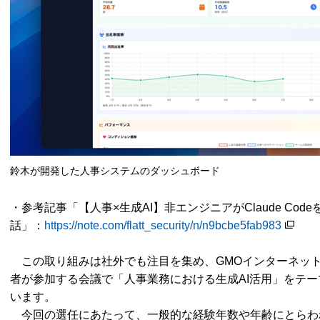
鈴木が開発した人事システムのダッシュボード
・参考記事「【人事×生成AI】非エンジニアがClaude Co
話」：
https://note.com/flatt_security/n/n9bcbe5fab983
この取り組みは社外でも注目を集め、GMOインターネッ
者が参加する会議で「人事業務における生成AI活用」をテ
います。
今回の選任にあたって、一般的な経験年数や年齢にとらわれ