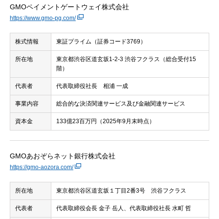
GMOペイメントゲートウェイ株式会社
https://www.gmo-pg.com/
株式情報
東証プライム（証券コード3769）
所在地
東京都渋谷区道玄坂1-2-3 渋谷フクラス（総合受付15
階）
代表者
代表取締役社長 相浦 一成
事業内容
総合的な決済関連サービス及び金融関連サービス
資本金
133億23百万円（2025年9月末時点）
GMOあおぞらネット銀行株式会社
https://gmo-aozora.com/
所在地
東京都渋谷区道玄坂１丁目2番3号 渋谷フクラス
代表者
代表取締役会長 金子 岳人、代表取締役社長 水町 哲