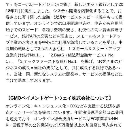
て」をコーポレートビジョンに掲げ、新しいネット銀行として20
18年7月に誕生しました。システム開発を内製化することで、お
客さまに寄り添った金融・決済サービスをスピード感をもって提
供しています。オンラインでの口座開設申込や、申込から利用開
始までのスピード、各種手数料の安さ、利便性の高い資金調達サ
ービス、銀行APIの充実などを理由に、スモール＆スタートアッ
プ企業のお客さまを中心にご利用が急増していることを受け、中
長期の戦略として3つの大きな柱「1.スモール＆スタートアップ
企業向け銀行No.1」、「2.BaaS（組込型金融サービス）No.
1」、「3.テックファーストな銀行No.1」を掲げ、“お客さまのビ
ジネスの成長＝当社の成長”として、共に成長する銀行であるべ
く、当社一同、新たなシステムの開発や、サービスの提供などに
向けて邁進しております。
【GMOペイメントゲートウェイ株式会社について】
オンライン化・キャッシュレス化・DXなどを支援する決済を起
点としたサービスを提供しています。年間決済処理金額は21兆円
を超えており、オンライン総合決済サービスはEC事業者やNH
K・国税庁等の公的機関など15万店舗以上の加盟店に導入されて