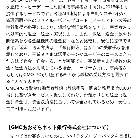
「GMO-PG送金サービス」は、返金・送金で生じる煩雑な業務
を正確・スピーディーに対応する事業者さま向けに2015年より
提供するサービスです。各種API連携による自動システム化や、
管理画面からのファイル一括アップロード（メールアドレス等の
情報取得が必要）により、煩雑な管理業務をなくし、事業者さま
の効率的な返金・送金を実現します。また、振込・送金手数料も
郵便為替や各金融機関の送金窓口などと比較し、安価に提供でき
ます。返金・送金方法は、「銀行振込」ほか4つの受取手段を用
意しており、事業者さまは活用シーンやユーザーのニーズに合っ
た方法で返金・送金することが可能です。事業者さまが複数の返
金・送金方法を用意している場合、ユーザーさまは、事業者さま
もしくはGMO-PGが用意する画面から希望の受取方法を選択す
ることができます。
GMO-PGは資金移動業者登録（登録番号：関東財務局長第00037
号）に基づきサービスを提供しており、お預かりした送金（返
金）資金は、資金決済法に基づいて保全されているため、安心し
てご利用いただけます。
【GMOあおぞらネット銀行株式会社について】
「すべてはお客さまのために。No.1テクノロジーバンクを目指し