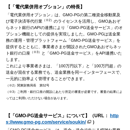
【「電代業併用オプション」の特長】
「電代業併用オプション」は、GMO-PGの第二種資金移動業及
（※2）
び電子決済等代行業
のライセンスを活用し、GMOあおぞ
らネット銀行のAPIの連携により「GMO-PG送金サービス」のオ
プション機能としての提供を実現しました。GMO-PGは送金業
務の運用・管理プラットフォーム「GMO-PG送金サービス」を
提供するとともに、事業者さまが開設されたGMOあおぞらネッ
（※3）
ト銀行の口座
と「GMO-PG送金サービス」をAPI連携いた
します。
これにより事業者さまは、「100万円以下」と「100万円超」の
送金が混在する業務でも、送金業務を同一インターフェースで、
一元的に効率よく管理することができます。
（※2）関東財務局長 第52号
（※3）ご利用・銀行口座の開設にあたり所定の審査が必要です。審査の結果によ
ってはご利用いただけない場合があります。
【「GMO-PG送金サービス」について】（URL：
http
s://www.gmo-pg.com/service/soukin/
）