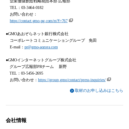
企業価値創造戦略統括本部 広報部
TEL
：
03-3464-0182
お問い合わせ：
https://contact.gmo-pg.com/m?f=767
●
GMO
あおぞらネット銀行株式会社
コーポレートコミュニケーショングループ 免田
E-mail
：
pr@gmo-aozora.com
●
GMO
インターネットグループ株式会社
グループ広報部
PR
チーム
新野
TEL
：
03-5456-2695
お問い合わせ：
https://group.gmo/contact/press-inquiries/
取材のお申し込みはこちら
会社情報