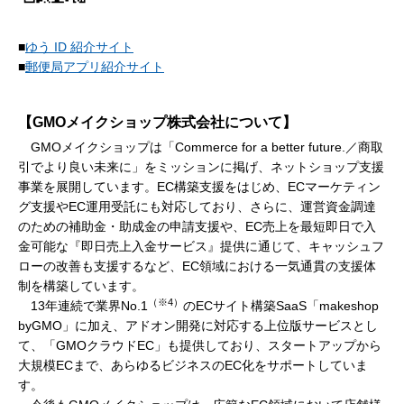
■
ゆう ID 紹介サイト
■
郵便局アプリ紹介サイト
【GMOメイクショップ株式会社について】
GMOメイクショップは「Commerce for a better future.／商取
引でより良い未来に」をミッションに掲げ、ネットショップ支援
事業を展開しています。EC構築支援をはじめ、ECマーケティン
グ支援やEC運用受託にも対応しており、さらに、運営資金調達
のための補助金・助成金の申請支援や、EC売上を最短即日で入
金可能な『即日売上入金サービス』提供に通じて、キャッシュフ
ローの改善も支援するなど、EC領域における一気通貫の支援体
制を構築しています。
（※4）
13年連続で業界No.1
のECサイト構築SaaS「makeshop
byGMO」に加え、アドオン開発に対応する上位版サービスとし
て、「GMOクラウドEC」も提供しており、スタートアップから
大規模ECまで、あらゆるビジネスのEC化をサポートしていま
す。