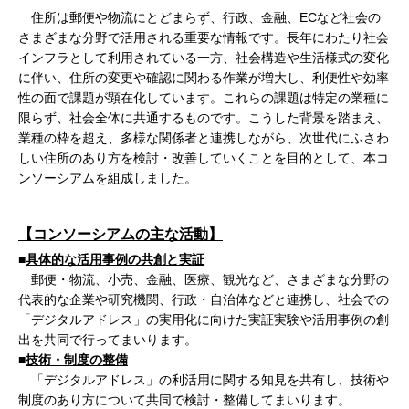
住所は郵便や物流にとどまらず、行政、金融、ECなど社会の
さまざまな分野で活用される重要な情報です。長年にわたり社会
インフラとして利用されている一方、社会構造や生活様式の変化
に伴い、住所の変更や確認に関わる作業が増大し、利便性や効率
性の面で課題が顕在化しています。これらの課題は特定の業種に
限らず、社会全体に共通するものです。こうした背景を踏まえ、
業種の枠を超え、多様な関係者と連携しながら、次世代にふさわ
しい住所のあり方を検討・改善していくことを目的として、本コ
ンソーシアムを組成しました。
【コンソーシアムの主な活動】
■
具体的な活用事例の共創と実証
郵便・物流、小売、金融、医療、観光など、さまざまな分野の
代表的な企業や研究機関、行政・自治体などと連携し、社会での
「デジタルアドレス」の実用化に向けた実証実験や活用事例の創
出を共同で行ってまいります。
■
技術・制度の整備
「デジタルアドレス」の利活用に関する知見を共有し、技術や
制度のあり方について共同で検討・整備してまいります。