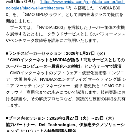
well Ultra GPU」（
https://www.nvidia.com/ja-jp/data-center/tech
nologies/blackwell-architecture/
）を搭載した「NVIDIA B30
0」を、「GMO GPUクラウド」として国内最速クラスで提供を
開始しました。
ブースでは、「NVIDIA B300」を搭載したサーバー筐体の実機
を展示するとともに、クラウドサービスとしてのパフォーマンス
やベンチマーク数値等を詳細にご説明いたします。
■ランチスピーカーセッション：2026年1月27日（火）
「GMOインターネットとNVIDIAが語る！商用サービスとしての
スーパーコンピューター最適化への挑戦」というテーマで講演
GMOインターネットのソフトウェア・仮想化技術部 エンジニ
ア 大川 将史が、NVIDIAのエンタプライズ マーケティング部 シ
ニア マーケティング マネージャー 愛甲 浩史氏と「GMO GPU
クラウド」商用化までの歩みについて講演します。技術実装にお
ける課題や、その解決プロセスなど、実践的な技術の詳細を共有
します。
■ブース内セッション：2026年1月27日（火）～29日（木）
協力パートナー、Dell Technologies、伊藤忠テクノソリューシ
ョンズ（CTC）による特別講演を開催