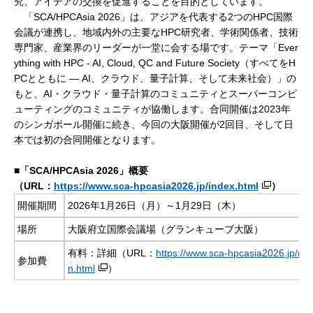
究、アイデアの交換を促進することを目的としています。
「SCA/HPCAsia 2026」は、アジアを代表する2つのHPC国際
会議が連携し、地域内外の主要なHPC研究者、学術関係者、技術
専門家、産業界のリーダーが一堂に会する場です。テーマ「Ever
ything with HPC - AI, Cloud, QC and Future Society（すべてをH
PCとともに ― AI、クラウド、量子計算、そして未来社会）」の
もと、AI・クラウド・量子計算のコミュニティとスーパーコンピ
ューティングのコミュニティが協働します。合同開催は2023年
のシンガポール開催に続き、今回の大阪開催が2回目、そして日
本では初の合同開催となります。
■「SCA/HPCAsia 2026」概要
（URL：
https://www.sca-hpcasia2026.jp/index.html
）
開催期間
2026年1月26日（月）～1月29日（木）
場所
大阪府立国際会議場（グランキューブ大阪）
有料：詳細（URL：
https://www.sca-hpcasia2026.jp/regi
参加費
n.html
）