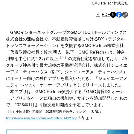
GMO ReTech株式会社
PDF
GMOインターネットグループのGMO TECHホールディングス
株式会社の連結会社で、不動産賃貸領域におけるDX（デジタル
トランスフォーメーション）を支援するGMO ReTech株式会社
（代表取締役社長：鈴木 明人 以下、GMO ReTech）は、神奈
（※）
川県を中心に約2.2万戸以上
の賃貸住宅を管理しており、JA
グループ神奈川で最大規模の不動産管理会社、株式会社ジェイエ
ーアメニティーハウス（以下、ジェイエーアメニティーハウス）
にオーナー向けの独自アプリを導入いただき、「ジェイエーアメ
ニティーハウス オーナーアプリ」としてリリースしました。
本アプリは、GMO ReTechが提供する『GMO賃貸DX オーナ
ーアプリ』をベースに独自の機能やデザインを追加開発したもの
で、2026年1月より順次運用開始を予定しています。
（※）全国賃貸住宅新聞「2025年管理戸数ランキング」（URL：
https://www.zenchin.com/news/content-4432.php
）より