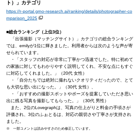
ト）」カテゴリ
https://r-portal.gmo-research.ai/ranking/details/photographer-co
mparison_2025
■総合ランキング（上位3位）
「出張撮影（マッチングサイト）」カテゴリの総合ランキング
では、emilyが1位に輝きました。利用者からは次のような声が寄
せられています。
・「スタッフの対応が非常に丁寧かつ迅速でした。特に初めて
の家族に対してもわかりやすく説明してくれ、不安な点にもすぐ
に対応してくれました。」（20代 女性）
・「自分たちでは絶対に撮れないクオリティだったので、とて
も大切な思い出になった。」（30代 女性）、
・「おすすめの撮影スポットやポーズを提案していただき思い
出に残る写真を撮影してもらった。」（30代 男性）
また、2位のLovegraphは、写真の仕上がりと料金の手頃さが
評価され、3位のふぉとるは、対応の親切さや丁寧さが支持され
ました。
※ 一部コメントは読みやすさのため修正しています。