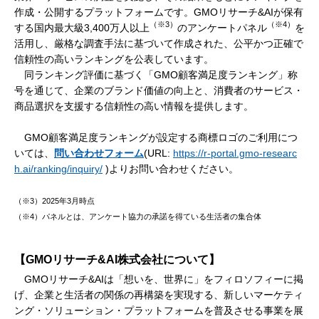
作成・公開するプラットフォームです。GMOリサーチ&AIが保有
（※3）
（※4）
する国内最大級3,400万人以上
のアンケートパネル
を
活用し、厳格な調査手法に基づいて作成された、公平かつ正確で
信頼性の高いランキングを公表しています。
同ランキング評価に基づく「GMO顧客満足度ランキング」称
号を通じて、企業のブランド価値の向上と、消費者のサービス・
商品選択を支援する信頼性の高い情報を提供します。
GMO顧客満足度ランキングが設定する商標ロゴのご利用につ
いては、
問い合わせフォーム
(URL:
https://r-portal.gmo-researc
h.ai/ranking/inquiry/
)よりお問い合わせください。
（※3）2025年3月時点
（※4）パネルとは、アンケート協力の承諾を得ている生活者の集合体
【GMOリサーチ&AI株式会社について】
GMOリサーチ&AIは「想いを、世界に」をフィロソフィーに掲
げ、企業と生活者の関係の再構築を実現する、新しいマーケティ
ング・ソリューション・プラットフォームを普及させる事業を展