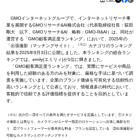
GMOインターネットグループで、インターネットリサーチ事
業を展開するGMOリサーチ&AI株式会社（代表取締役社長：荻田
剛大 以下、GMOリサーチ&AI 略称：GMO-R&AI）は、同社が
運営する「GMO顧客満足度ランキング」において、2025年の
（※1）
「出張撮影（マッチングサイト）」
カテゴリのランキング
結果を2025年9月3日に公開しました。本ランキングの総合ラン
キングでは、emily(エミリィ)が1位に輝きました。
「GMO顧客満足度ランキング」では、実際にサービスや商品
を利用した経験のある方のみを対象に、厳格な手法に基づいて調
査を実施しています。企業のブランド価値を可視化する信頼性の
高いランキングとして公表しており、情報過多の時代において、
客観的で信頼できる評価指標を提供することを目的としていま
す。
（※1）次の①～③すべての条件を満たすサービスを定義としています。①スタジ
オ撮影とは異なり、カメラマンがユーザー指定のロケーションへ出張し撮影を行
う ②プラットフォーマーが基本的な料金・プランを設定している ③出張撮影が
可能なカメラマンとのマッチングサイト