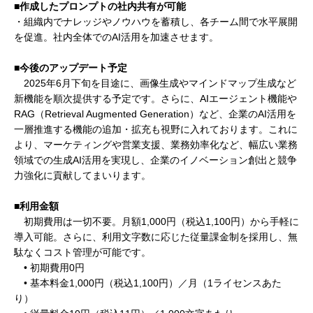
■作成したプロンプトの社内共有が可能
・組織内でナレッジやノウハウを蓄積し、各チーム間で水平展開
を促進。社内全体でのAI活用を加速させます。
■今後のアップデート予定
2025年6月下旬を目途に、画像生成やマインドマップ生成など
新機能を順次提供する予定です。さらに、AIエージェント機能や
RAG（Retrieval Augmented Generation）など、企業のAI活用を
一層推進する機能の追加・拡充も視野に入れております。これに
より、マーケティングや営業支援、業務効率化など、幅広い業務
領域での生成AI活用を実現し、企業のイノベーション創出と競争
力強化に貢献してまいります。
■利用金額
初期費用は一切不要。月額1,000円（税込1,100円）から手軽に
導入可能。さらに、利用文字数に応じた従量課金制を採用し、無
駄なくコスト管理が可能です。
• 初期費用0円
• 基本料金1,000円（税込1,100円）／月（1ライセンスあた
り）