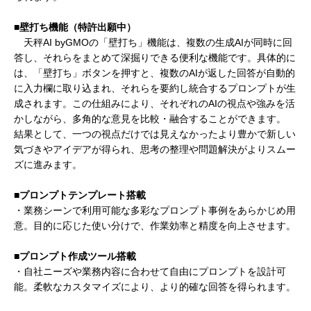
■壁打ち機能（特許出願中）
天秤AI byGMOの「壁打ち」機能は、複数の生成AIが同時に回
答し、それらをまとめて深掘りできる便利な機能です。具体的に
は、「壁打ち」ボタンを押すと、複数のAIが返した回答が自動的
に入力欄に取り込まれ、それらを要約し統合するプロンプトが生
成されます。この仕組みにより、それぞれのAIの視点や強みを活
かしながら、多角的な意見を比較・融合することができます。
結果として、一つの視点だけでは見えなかったより豊かで新しい
気づきやアイデアが得られ、思考の整理や問題解決がよりスムー
ズに進みます。
■プロンプトテンプレート搭載
・業務シーンで利用可能な多彩なプロンプト事例をあらかじめ用
意。目的に応じた使い分けで、作業効率と精度を向上させます。
■プロンプト作成ツール搭載
・自社ニーズや業務内容に合わせて自由にプロンプトを設計可
能。柔軟なカスタマイズにより、より的確な回答を得られます。