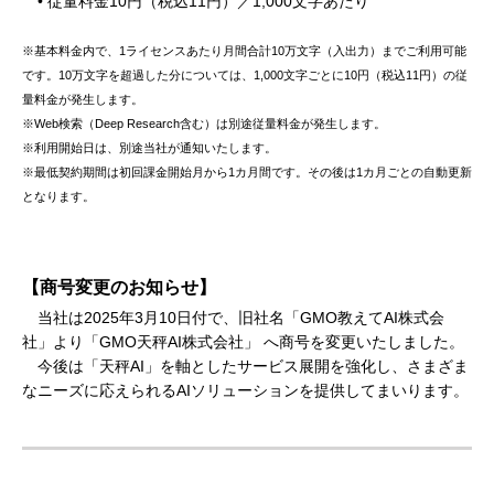
• 従量料金10円（税込11円）／1,000文字あたり
※基本料金内で、1ライセンスあたり月間合計10万文字（入出力）までご利用可能
です。10万文字を超過した分については、1,000文字ごとに10円（税込11円）の従
量料金が発生します。
※Web検索（Deep Research含む）は別途従量料金が発生します。
※利用開始日は、別途当社が通知いたします。
※最低契約期間は初回課金開始月から1カ月間です。その後は1カ月ごとの自動更新
となります。
【商号変更のお知らせ】
当社は2025年3月10日付で、旧社名「GMO教えてAI株式会
社」より「GMO天秤AI株式会社」 へ商号を変更いたしました。
今後は「天秤AI」を軸としたサービス展開を強化し、さまざま
なニーズに応えられるAIソリューションを提供してまいります。