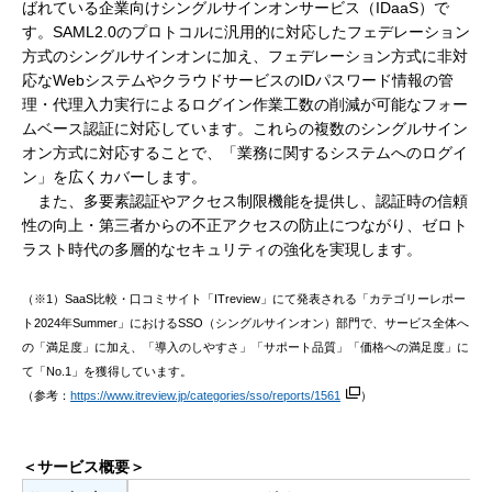
ばれている企業向けシングルサインオンサービス（IDaaS）で
す。SAML2.0のプロトコルに汎用的に対応したフェデレーション
方式のシングルサインオンに加え、フェデレーション方式に非対
応なWebシステムやクラウドサービスのIDパスワード情報の管
理・代理入力実行によるログイン作業工数の削減が可能なフォー
ムベース認証に対応しています。これらの複数のシングルサイン
オン方式に対応することで、「業務に関するシステムへのログイ
ン」を広くカバーします。
また、多要素認証やアクセス制限機能を提供し、認証時の信頼
性の向上・第三者からの不正アクセスの防止につながり、ゼロト
ラスト時代の多層的なセキュリティの強化を実現します。
（※1）SaaS比較・口コミサイト「ITreview」にて発表される「カテゴリーレポー
ト2024年Summer」におけるSSO（シングルサインオン）部門で、サービス全体へ
の「満足度」に加え、「導入のしやすさ」「サポート品質」「価格への満足度」に
て「No.1」を獲得しています。
（参考：
https://www.itreview.jp/categories/sso/reports/1561
）
＜サービス概要＞