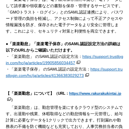
して請求書や領収書などの書類を保存・管理するサービスです。
「GMOトラスト・ログイン」とのSAML認証連携により、パスワ
ード管理の負担を軽減し、アクセス制御によって不正アクセスや
情報漏洩を防ぎ、保存された電子データをより安全に管理しま
す。これにより、セキュリティ対策と利便性を両立できます。
●「楽楽勤怠」「楽楽電子保存」のSAML認証設定方法の詳細は
以下のURLからご確認いただけます。
・「楽楽勤怠」 のSAML認証の設定方法：
https://support.trustlog
in.com/hc/ja/articles/19905856034457
・「楽楽電子保存」 のSAML認証の設定方法：
https://support.tru
stlogin.com/hc/ja/articles/41366383029273
【「楽楽勤怠」について】
（URL：
https://www.rakurakukintai.jp
）
「楽楽勤怠」は、勤怠管理を楽にするクラウド型のシステムで
す。出退勤や残業、休暇取得などの勤怠情報を一元管理し、給与
計算に必要なデータを1クリックで出力できます。打刻漏れや勤
務表の不備を防ぐ機能なども充実しており、人事労務担当者の負