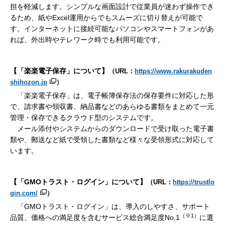
担を軽減します。シンプルな画面設計で従業員が迷わず操作でき
るため、紙やExcel運用からでもスムーズに切り替えが可能で
す。インターネットに接続可能なパソコンやスマートフォンがあ
れば、外出時やテレワーク時でも利用可能です。
【「楽楽電子保存」について】
（URL：
https://www.rakurakuden
shihozon.jp
）
「楽楽電子保存」は、電子帳簿保存法の保存要件に対応した形
で、請求書や領収書、納品書などのあらゆる書類をまとめて一元
管理・保存できるクラウド型のシステムです。
メール添付やシステムからのダウンロードで受け取った電子書
類や、郵送など紙で受領した書類など様々な受領形式に対応して
います。
【「GMOトラスト・ログイン」について】
（URL：
https://trustlo
gin.com/
）
「GMOトラスト・ログイン」は、導入のしやすさ、サポート
（※1）
品質、価格への満足度を含むサービス総合満足度No.1
に選