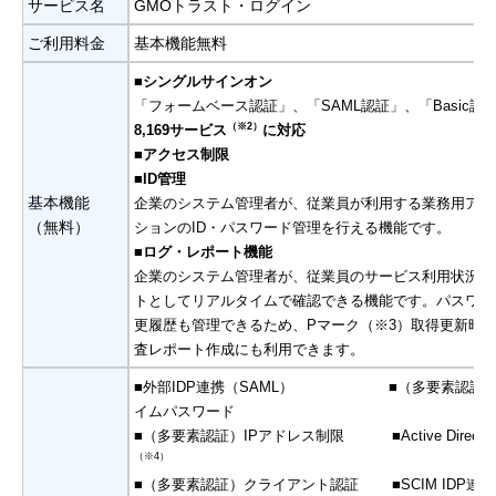
サービス名
GMOトラスト・ログイン
ご利用料金
基本機能無料
■シングルサインオン
「フォームベース認証」、「SAML認証」、「Basic認
（※2）
8,169サービス
に対応
■アクセス制限
■ID管理
基本機能
企業のシステム管理者が、従業員が利用する業務用アプ
（無料）
ションのID・パスワード管理を行える機能です。
■ログ・レポート機能
企業のシステム管理者が、従業員のサービス利用状況を
トとしてリアルタイムで確認できる機能です。パスワー
更履歴も管理できるため、Pマーク（※3）取得更新時
査レポート作成にも利用できます。
■外部IDP連携（SAML） ■（多要素認証）
イムパスワード
■（多要素認証）IPアドレス制限 ■Active Directo
（※4）
■（多要素認証）クライアント認証 ■SCIM IDP連携