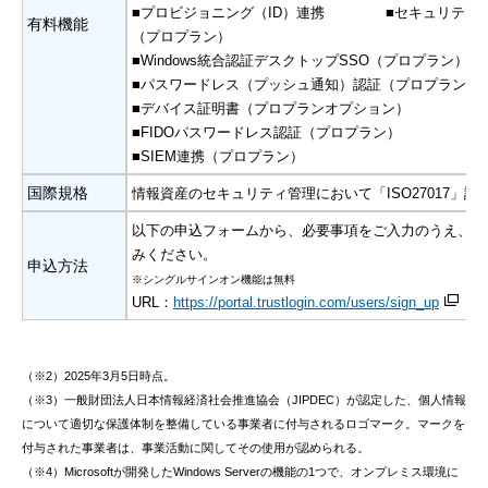
■プロビジョニング（ID）連携 ■セキュリティ
有料機能
（プロプラン）
■Windows統合認証デスクトップSSO（プロプラン）
■パスワードレス（プッシュ通知）認証（プロプラン）
■デバイス証明書（プロプランオプション）
■FIDOパスワードレス認証（プロプラン）
■SIEM連携（プロプラン）
国際規格
情報資産のセキュリティ管理において「ISO27017」認
以下の申込フォームから、必要事項をご入力のうえ、お
みください。
申込方法
※シングルサインオン機能は無料
URL：
https://portal.trustlogin.com/users/sign_up
（※2）2025年3月5日時点。
（※3）一般財団法人日本情報経済社会推進協会（JIPDEC）が認定した、個人情報
について適切な保護体制を整備している事業者に付与されるロゴマーク。マークを
付与された事業者は、事業活動に関してその使用が認められる。
（※4）Microsoftが開発したWindows Serverの機能の1つで、オンプレミス環境に