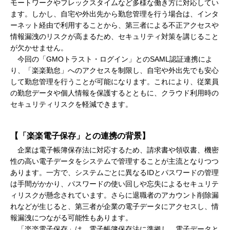
モートワークやフレックスタイムなど多様な働き方に対応してい
ます。しかし、自宅や外出先から勤怠管理を行う場合は、インタ
ーネット経由で利用することから、第三者による不正アクセスや
情報漏洩のリスクが高まるため、セキュリティ対策を講じること
が欠かせません。
今回の「GMOトラスト・ログイン」とのSAML認証連携によ
り、「楽楽勤怠」へのアクセスを制限し、自宅や外出先でも安心
して勤怠管理を行うことが可能になります。これにより、従業員
の勤怠データや個人情報を保護するとともに、クラウド利用時の
セキュリティリスクを軽減できます。
【「楽楽電子保存」との連携の背景】
企業は電子帳簿保存法に対応するため、請求書や領収書、機密
性の高い電子データをシステムで管理することが主流となりつつ
あります。一方で、システムごとに異なるIDとパスワードの管理
は手間がかかり、パスワードの使い回しや忘失によるセキュリテ
ィリスクが懸念されています。さらに退職者のアカウント削除漏
れなどが生じると、第三者が企業の電子データにアクセスし、情
報漏洩につながる可能性もあります。
「楽楽電子保存」は、電子帳簿保存法に準拠し、電子データと