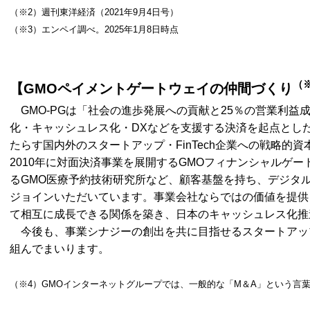
（※2）週刊東洋経済（2021年9月4日号）
（※3）エンペイ調べ。2025年1月8日時点
（
【GMOペイメントゲートウェイの仲間づくり
GMO-PGは「社会の進歩発展への貢献と25％の営業利益
化・キャッシュレス化・DXなどを支援する決済を起点とし
たらす国内外のスタートアップ・FinTech企業への戦略的
2010年に対面決済事業を展開するGMOフィナンシャルゲート
るGMO医療予約技術研究所など、顧客基盤を持ち、デジタ
ジョインいただいています。事業会社ならではの価値を提供
て相互に成長できる関係を築き、日本のキャッシュレス化推
今後も、事業シナジーの創出を共に目指せるスタートアップ・
組んでまいります。
（※4）GMOインターネットグループでは、一般的な「M＆A」という言