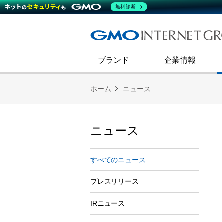
熊谷正寿が語るグループ成長戦
会社概要
無料診断
コミュニケーション
事業戦略
キャリア採用
すべてのニュース
インターネットインフラ事業
ダイバーシティ＆インクルージ
財務・業績
第二新卒採用
技術ブログ
インターネットセキュリティ事業
企業理念
ブランド
企業情報
ホーム
ニュース
ニュース
すべてのニュース
プレスリリース
IRニュース