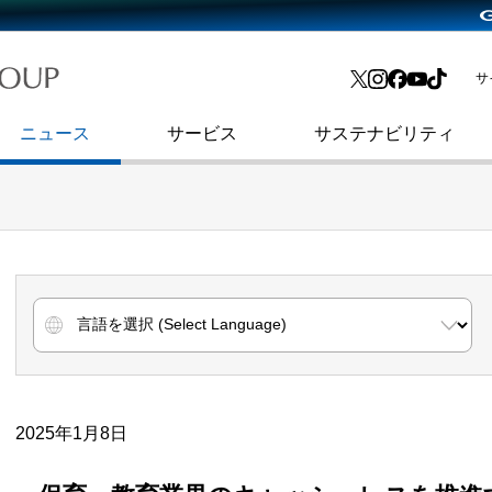
略・
よくあるご質問
渋谷フクラス入館方法
会社沿革
プレスリリース
インターネット広告・メディア事業
IR情報メール
サ
ョン
社史
セキュリティブログ
インターネット金融事業
コーポレート・アイデンティティ
ニュース
サービス
サステナビリティ
2025年1月8日