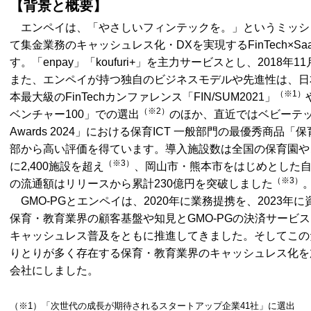
【背景と概要】
エンペイは、「やさしいフィンテックを。」というミッシ
て集金業務のキャッシュレス化・DXを実現するFinTech×
す。「enpay」「koufuri+」を主力サービスとし、201
また、エンペイが持つ独自のビジネスモデルや先進性は、日
（※1）
本最大級のFinTechカンファレンス「FIN/SUM2021」
（※2）
ベンチャー100」での選出
のほか、直近ではベビーテック
Awards 2024」における保育ICT 一般部門の最優秀商品「
部から高い評価を得ています。導入施設数は全国の保育園や
（※3）
に2,400施設を超え
、岡山市・熊本市をはじめとした
（※3）
の流通額はリリースから累計230億円を突破しました
GMO-PGとエンペイは、2020年に業務提携を、2023
保育・教育業界の顧客基盤や知見とGMO-PGの決済サービ
キャッシュレス普及をともに推進してきました。そしてこのた
りとりが多く存在する保育・教育業界のキャッシュレス化を
会社にしました。
（※1）「次世代の成長が期待されるスタートアップ企業41社」に選出