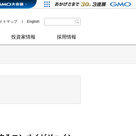
格付・社債情報
SDGsへの取り組み
IRニュース
暗号資産事業
株主優待
イトマップ
English
政府・自治体からの認定
取材のお申し込みについて
その他
投資家情報
採用情報