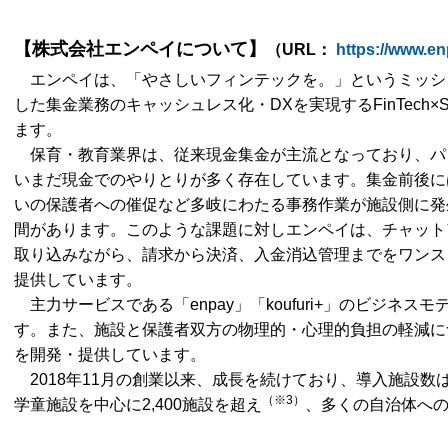
【株式会社エンペイについて】
（URL：
https://www.en
エンペイは、「やさしいフィンテックを。」というミッシ
した集金業務のキャッシュレス化・DXを実現するFinTech
ます。
保育・教育業界は、従来現金集金が主流となっており、パ
いまだ現金でのやりとりが多く存在しています。集金前後に
いの保護者への催促など多岐にわたる事務作業が施設側に発
間があります。このような課題に対しエンペイは、チャット
取り込みながら、請求から決済、入金消込管理までをワンス
提供しています。
主力サービスである「enpay」「koufuri+」のビジネ
す。また、施設と保護者双方の物理的・心理的負担の軽減につ
を開発・提供しています。
2018年11月の創業以来、成長を続けており、導入施設数
（※3）
学童施設を中心に2,400施設を超え
、多くの自治体へ