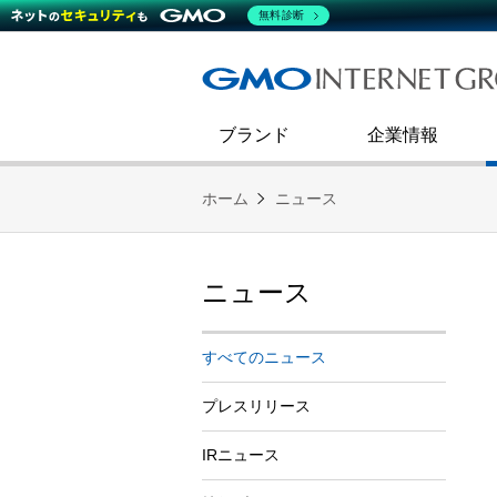
熊谷正寿が語るグループ成長戦
会社概要
無料診断
コミュニケーション
事業戦略
キャリア採用
すべてのニュース
インターネットインフラ事業
ダイバーシティ＆インクルージ
財務・業績
第二新卒採用
技術ブログ
インターネットセキュリティ事業
企業理念
ブランド
企業情報
ホーム
ニュース
ニュース
すべてのニュース
プレスリリース
IRニュース