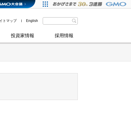
格付・社債情報
SDGsへの取り組み
IRニュース
暗号資産事業
株主優待
イトマップ
English
政府・自治体からの認定
取材のお申し込みについて
その他
投資家情報
採用情報