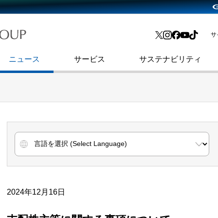
略・
よくあるご質問
渋谷フクラス入館方法
会社沿革
プレスリリース
インターネット広告・メディア事業
IR情報メール
サ
ョン
社史
セキュリティブログ
インターネット金融事業
コーポレート・アイデンティティ
ニュース
サービス
サステナビリティ
2024年12月16日