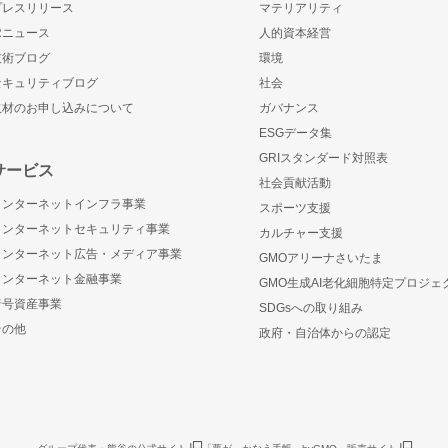
プレスリリース
マテリアリティ
IRニュース
人的資本経営
技術ブログ
環境
セキュリティブログ
社会
取材のお申し込みについて
ガバナンス
ESGデータ集
GRIスタンダード対照表
サービス
社会貢献活動
インターネットインフラ事業
スポーツ支援
インターネットセキュリティ事業
カルチャー支援
インターネット広告・メディア事業
GMOアリーナさいたま
インターネット金融事業
GMO生成AI老化細胞特定プロジェ
暗号資産事業
SDGsへの取り組み
その他
政府・自治体からの認定