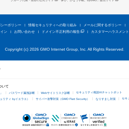
グループ代表・熊谷の公式サイト
「夢が、かなう手帳。byGMO」販売サイト
バシーポリシー
情報セキュリティへの取り組み
メールに関するポリシー
ライン
お問い合わせ
ドメイン不正利用の報告
カスタマーハラスメント
Copyright (c) 2026 GMO Internet Group, Inc. All Rights Reserved.
ついて
セキュリティ相談AIチャットボット
4」
パスワード漏洩診断
Webサイトリスク診断
セキ
ュリティ byイエラエ）
サイバー攻撃対策（GMO Flatt Security）
なりすまし対策