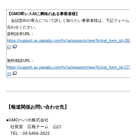
【GMO即レスAIに興味のある事業者様】
会話型AIの導入について詳しく知りたい事業者様は、下記フォームよ
合わせください。
資料請求URL：
https://support.ax.pepabo.com/hc/ja/requests/new?ticket_form_id=2820
67
無料相談URL：
https://support.ax.pepabo.com/hc/ja/requests/new?ticket_form_id=2718
15
【報道関係お問い合わせ先】
●GMOペパボ株式会社
社長室 広報チーム 山口
TEL：03-5456-2622