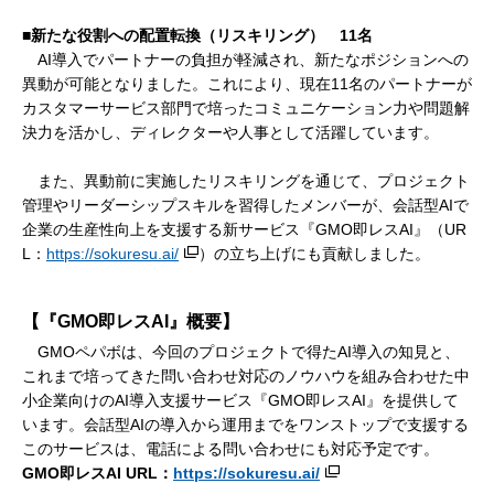
■新たな役割への配置転換（リスキリング） 11名
AI導入でパートナーの負担が軽減され、新たなポジションへの
異動が可能となりました。これにより、現在11名のパートナーが
カスタマーサービス部門で培ったコミュニケーション力や問題解
決力を活かし、ディレクターや人事として活躍しています。
また、異動前に実施したリスキリングを通じて、プロジェクト
管理やリーダーシップスキルを習得したメンバーが、会話型AIで
企業の生産性向上を支援する新サービス『GMO即レスAI』（UR
L：
https://sokuresu.ai/
）の立ち上げにも貢献しました。
【『GMO即レスAI』概要】
GMOペパボは、今回のプロジェクトで得たAI導入の知見と、
これまで培ってきた問い合わせ対応のノウハウを組み合わせた中
小企業向けのAI導入支援サービス『GMO即レスAI』を提供して
います。会話型AIの導入から運用までをワンストップで支援する
このサービスは、電話による問い合わせにも対応予定です。
GMO即レスAI URL：
https://sokuresu.ai/