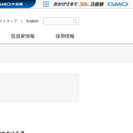
格付・社債情報
SDGsへの取り組み
IRニュース
暗号資産事業
株主優待
イトマップ
English
政府・自治体からの認定
取材のお申し込みについて
その他
投資家情報
採用情報