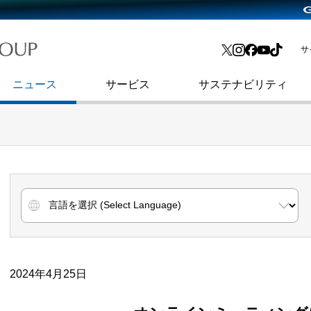
略・
よくあるご質問
渋谷フクラス入館方法
会社沿革
プレスリリース
インターネット広告・メディア事業
IR情報メール
サ
ョン
社史
セキュリティブログ
インターネット金融事業
コーポレート・アイデンティティ
ニュース
サービス
サステナビリティ
2024年4月25日