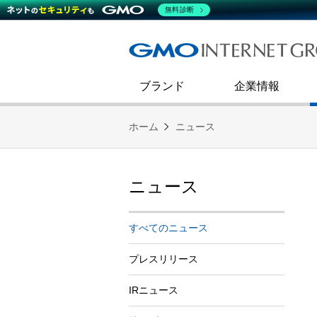
熊谷正寿が語るグループ成長戦
会社概要
無料診断
コミュニケーション
事業戦略
キャリア採用
すべてのニュース
インターネットインフラ事業
ダイバーシティ＆インクルージ
財務・業績
第二新卒採用
技術ブログ
インターネットセキュリティ事業
企業理念
ブランド
企業情報
ホーム
ニュース
ニュース
すべてのニュース
プレスリリース
IRニュース