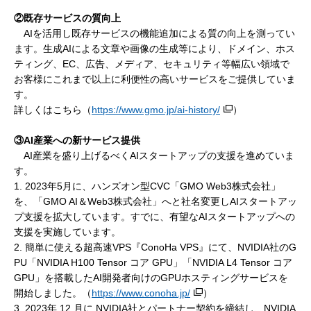
②既存サービスの質向上
AIを活用し既存サービスの機能追加による質の向上を測ってい
ます。生成AIによる文章や画像の生成等により、ドメイン、ホス
ティング、EC、広告、メディア、セキュリティ等幅広い領域で
お客様にこれまで以上に利便性の高いサービスをご提供していま
す。
詳しくはこちら（
https://www.gmo.jp/ai-history/
）
③AI産業への新サービス提供
AI産業を盛り上げるべくAIスタートアップの支援を進めていま
す。
1. 2023年5月に、ハンズオン型CVC「GMO Web3株式会社」
を、「GMO AI＆Web3株式会社」へと社名変更しAIスタートアッ
プ支援を拡大しています。すでに、有望なAIスタートアップへの
支援を実施しています。
2. 簡単に使える超高速VPS『ConoHa VPS』にて、NVIDIA社のG
PU「NVIDIA H100 Tensor コア GPU」「NVIDIA L4 Tensor コア
GPU」を搭載したAI開発者向けのGPUホスティングサービスを
開始しました。（
https://www.conoha.jp/
）
3. 2023年 12 月に NVIDIA社とパートナー契約を締結し、NVIDIA