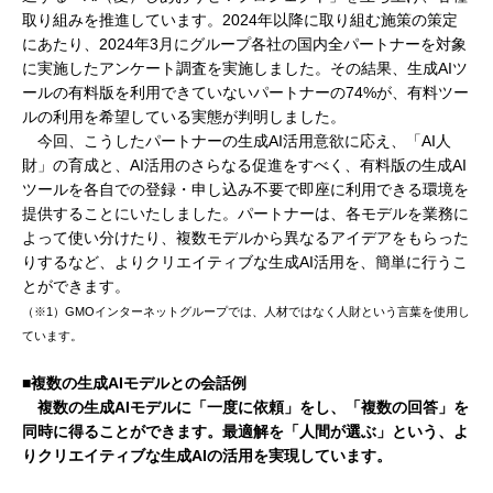
取り組みを推進しています。2024年以降に取り組む施策の策定
にあたり、2024年3月にグループ各社の国内全パートナーを対象
に実施したアンケート調査を実施しました。その結果、生成AIツ
ールの有料版を利用できていないパートナーの74%が、有料ツー
ルの利用を希望している実態が判明しました。
今回、こうしたパートナーの生成AI活用意欲に応え、「AI人
財」の育成と、AI活用のさらなる促進をすべく、有料版の生成AI
ツールを各自での登録・申し込み不要で即座に利用できる環境を
提供することにいたしました。パートナーは、各モデルを業務に
よって使い分けたり、複数モデルから異なるアイデアをもらった
りするなど、よりクリエイティブな生成AI活用を、簡単に行うこ
とができます。
（※1）GMOインターネットグループでは、人材ではなく人財という言葉を使用し
ています。
■複数の生成AIモデルとの会話例
複数の生成AIモデルに「一度に依頼」をし、「複数の回答」を
同時に得ることができます。最適解を「人間が選ぶ」という、よ
りクリエイティブな生成AIの活用を実現しています。