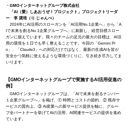
・GMOインターネットグループ株式会社
「AI（愛）しあおうぜ！プロジェクト」プロジェクトリーダ
ー 李 奨培（り じゃんべ）
2024年にAI活用のスローガンを「AI活用No.1企業へ」から「A
Iで未来を創るNo.1企業グループへ」に刷新し、経営目標スロー
ガンに据えています。我々のチームの足元の最大の目標は、AI活
用の環境を１日でも早く整えることです。今回の「Gemini Pr
o」、「Claude3」への対応だけではなく、最新の生成AIを皆が
安全かつ気軽に使えるような環境づくりに、引き続き尽力してま
いります。
【GMOインターネットグループで実施するAI活用促進の
例】
GMOインターネットグループは、「AIで未来を創るナンバー
１企業グループへ」を掲げ、① 時間とコストの節約、② 既存サ
ービスの質向上、③ AI産業への新サービス提供を軸に、グルー
プ全パートナーを挙げてAIの活用、AI関連サービスの提供を進め
ています。