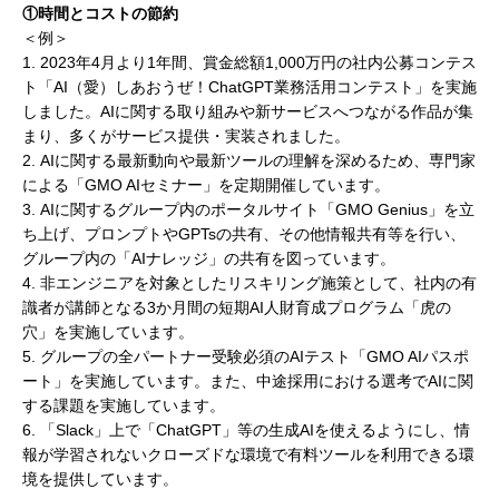
①時間とコストの節約
＜例＞
1. 2023年4月より1年間、賞金総額1,000万円の社内公募コンテス
ト「AI（愛）しあおうぜ！ChatGPT業務活用コンテスト」を実施
しました。AIに関する取り組みや新サービスへつながる作品が集
まり、多くがサービス提供・実装されました。
2. AIに関する最新動向や最新ツールの理解を深めるため、専門家
による「GMO AIセミナー」を定期開催しています。
3. AIに関するグループ内のポータルサイト「GMO Genius」を立
ち上げ、プロンプトやGPTsの共有、その他情報共有等を行い、
グループ内の「AIナレッジ」の共有を図っています。
4. 非エンジニアを対象としたリスキリング施策として、社内の有
識者が講師となる3か月間の短期AI人財育成プログラム「虎の
穴」を実施しています。
5. グループの全パートナー受験必須のAIテスト「GMO AIパスポ
ート」を実施しています。また、中途採用における選考でAIに関
する課題を実施しています。
6. 「Slack」上で「ChatGPT」等の生成AIを使えるようにし、情
報が学習されないクローズドな環境で有料ツールを利用できる環
境を提供しています。