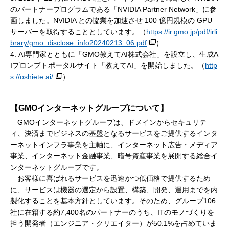
のパートナープログラムである「NVIDIA Partner Network」に参
画しました。NVIDIA との協業を加速させ 100 億円規模の GPU
サーバーを取得することとしています。（
https://ir.gmo.jp/pdf/irli
brary/gmo_disclose_info20240213_06.pdf
）
4. AI専門家とともに「GMO教えてAI株式会社」を設立し、生成A
Iプロンプトポータルサイト「教えてAI」を開始しました。（
http
s://oshiete.ai/
）
【GMOインターネットグループについて】
GMOインターネットグループは、ドメインからセキュリテ
ィ、決済までビジネスの基盤となるサービスをご提供するインタ
ーネットインフラ事業を主軸に、インターネット広告・メディア
事業、インターネット金融事業、暗号資産事業を展開する総合イ
ンターネットグループです。
お客様に喜ばれるサービスを迅速かつ低価格で提供するため
に、サービスは機器の選定から設置、構築、開発、運用までを内
製化することを基本方針としています。そのため、グループ106
社に在籍する約7,400名のパートナーのうち、ITのモノづくりを
担う開発者（エンジニア・クリエイター）が50.1%を占めていま