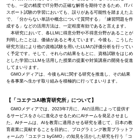
でも、一定の精度でIT分野の正確な解答を期待できるため、ITパ
スポート試験の学習においても、誤りがある可能性を踏まえた上
で、「分からない単語や概念について質問する」「練習問題を作
成する」などの活用方法は、一定程度有効であると言えます。
本研究において、各LLMに得意分野や不得意分野があることが
判明したことは、価値があると考えています。今後も、こうした
研究方法により他の資格試験を用いたLLMの評価分析を行ってい
く予定です。そして、それらの結果をもとに、資格試験をはじめ
とした学習にLLMを活用した授業の提案や対策講座の開発を促進
してまいります。
GMOメディアは、今後もAIに関する研究を推進し、その結果
を各事業へ生かす取り組みを積極的に行ってまいります。
【「コエテコAI教育研究所」について】
GMOメディアでは、2023年7月に、AIの活用によって提供す
るサービスをさらに進化させるためにAIチームを発足させまし
た。AIチームは、AIを教育に適用させる研究を通じて、日本の教
育産業に貢献することを目的に、プログラミング教育プラットフ
ォームの「コエテコ byGMO」の知見を活かした研究を行う「コ