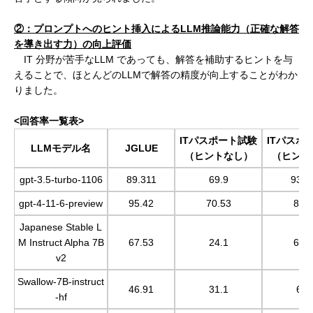
②：プロンプトへのヒント挿入によるLLM推論能力（正確な解答
を導き出す力）の向上評価
IT 分野が苦手なLLM であっても、解答を補助するヒントを与
えることで、ほとんどのLLMで解答の精度が向上することがわか
りました。
<回答率一覧表>
ITパスポート試験
ITパスポ
LLMモデル名
JGLUE
（ヒントなし）
（ヒント
gpt-3.5-turbo-1106
89.311
69.9
93.8
gpt-4-11-6-preview
95.42
70.53
82.
Japanese Stable L
M Instruct Alpha 7B
67.53
24.1
67.
v2
Swallow-7B-instruct
46.91
31.1
62.
-hf