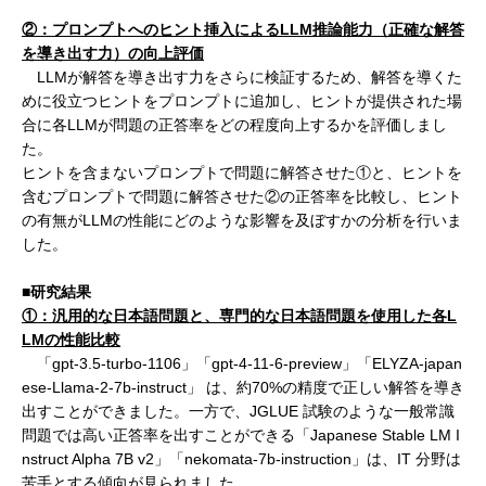
②：プロンプトへのヒント挿入によるLLM推論能力（正確な解答
を導き出す力）の向上評価
LLMが解答を導き出す力をさらに検証するため、解答を導くた
めに役立つヒントをプロンプトに追加し、ヒントが提供された場
合に各LLMが問題の正答率をどの程度向上するかを評価しまし
た。
ヒントを含まないプロンプトで問題に解答させた①と、ヒントを
含むプロンプトで問題に解答させた②の正答率を比較し、ヒント
の有無がLLMの性能にどのような影響を及ぼすかの分析を行いま
した。
■研究結果
①：汎用的な日本語問題と、専門的な日本語問題を使用した各L
LMの性能比較
「gpt-3.5-turbo-1106」「gpt-4-11-6-preview」「ELYZA-japan
ese-Llama-2-7b-instruct」 は、約70%の精度で正しい解答を導き
出すことができました。一方で、JGLUE 試験のような一般常識
問題では高い正答率を出すことができる「Japanese Stable LM I
nstruct Alpha 7B v2」「nekomata-7b-instruction」は、IT 分野は
苦手とする傾向が見られました。