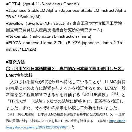
●GPT-4（gpt-4-11-6-preview / OpenAI)
●Japanese StableLM Alpha（Japanese Stable LM Instruct Alpha
7B v2 / Stability AI)
●Swallow（Swallow-7B-instruct-hf / 東京工業大学情報理工学院・
国立研究開発法人産業技術総合研究所の研究チーム)
●Nekomata（nekomata-7b-instruction / rinna)
●ELYZA-japanese-Llama-2-7b （ELYZA-japanese-Llama-2-7b-i
nstruct / ELYZA)
■研究方法
①：汎用的な日本語問題と、専門的な日本語問題を使用した各L
LMの性能比較
入力される情報が特定分野へ特化していることが、LLMの解答
の精度にどのように影響を与えるかを検証するため、LLMが一般
（※1）
常識をどの程度解答できるかを評価する「JGLUE試験」
と
「ITパスポート試験」の2つの試験に解答させ、正答率を検証し
ました。また、それぞれの結果を比較して分析を行いました。
（※1）JGLUE試験：日本語LLMの精度を評価する基本的な試験のひとつ。一般常
識の質問に対する解答のスコアを基にLLMの精度を評価する。（詳細：
https://tech
blog.yahoo.co.jp/entry/2022122030379907/
）