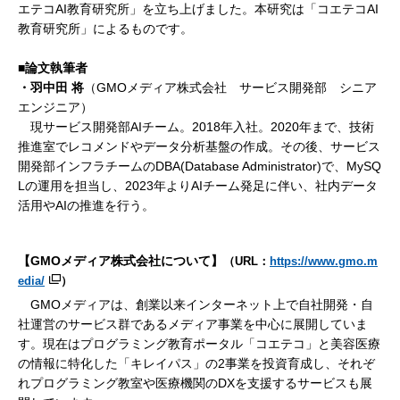
エテコAI教育研究所」を立ち上げました。本研究は「コエテコAI
教育研究所」によるものです。
■論文執筆者
・羽中田 将
（GMOメディア株式会社 サービス開発部 シニア
エンジニア）
現サービス開発部AIチーム。2018年入社。2020年まで、技術
推進室でレコメンドやデータ分析基盤の作成。その後、サービス
開発部インフラチームのDBA(Database Administrator)で、MySQ
Lの運用を担当し、2023年よりAIチーム発足に伴い、社内データ
活用やAIの推進を行う。
【GMOメディア株式会社について】
（URL：
https://www.gmo.m
edia/
）
GMOメディアは、創業以来インターネット上で自社開発・自
社運営のサービス群であるメディア事業を中心に展開していま
す。現在はプログラミング教育ポータル「コエテコ」と美容医療
の情報に特化した「キレイパス」の2事業を投資育成し、それぞ
れプログラミング教室や医療機関のDXを支援するサービスも展