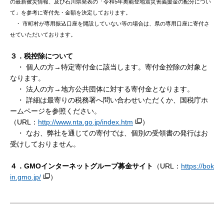
の最新被災情報、及び石川県発表の「令和5年奥能登地震災害義援金の配分につい
て」を参考に寄付先・金額を決定しております。
・ 市町村が専用振込口座を開設していない等の場合は、県の専用口座に寄付さ
せていただいております。
３．税控除について
・ 個人の方→特定寄付金に該当します。寄付金控除の対象と
なります。
・ 法人の方→地方公共団体に対する寄付金となります。
・ 詳細は最寄りの税務署へ問い合わせいただくか、国税庁ホ
ームページを参照ください。
（URL：
http://www.nta.go.jp/index.htm
）
・ なお、弊社を通じての寄付では、個別の受領書の発行はお
受けしておりません。
４．GMOインターネットグループ募金サイト
（URL：
https://bok
in.gmo.jp/
）