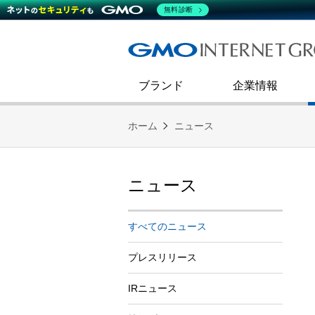
熊谷正寿が語るグループ成長戦
会社概要
無料診断
コミュニケーション
事業戦略
キャリア採用
すべてのニュース
インターネットインフラ事業
ダイバーシティ＆インクルージ
財務・業績
第二新卒採用
技術ブログ
インターネットセキュリティ事業
企業理念
ブランド
企業情報
ホーム
ニュース
ニュース
すべてのニュース
プレスリリース
IRニュース