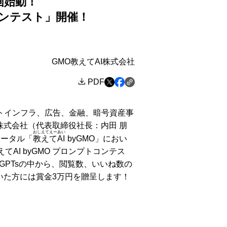
画始動！
トコンテスト」開催！
GMO教えてAI株式会社
PDF
トインフラ、広告、金融、暗号資産事
株式会社（代表取締役社長：内田 朋
おしえてえーあい
ポータル「
教えてAI
byGMO」におい
てAI byGMO プロンプトコンテス
PTsの中から、閲覧数、いいね数の
いた方には賞金3万円を贈呈します！