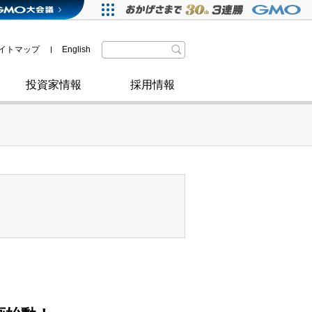
格付・社債情報
SDGsへの取り組み
IRニュース
暗号資産事業
株主優待
イトマップ
English
政府・自治体からの認定
取材のお申し込みについて
その他
投資家情報
採用情報