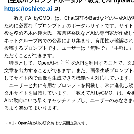
【生成AIプロンプトポータル「教えてAI byGM
https://oshiete.ai
）
「教えてAI byGMO」は、ChatGPTやBardなどの生成
ために必要な「プロンプト」のポータルサイトです。サイト
役を務める木内翔大氏、茶圓将裕氏などAIの専門家が作成し
ネットグループ内での公募により集まり、有用性が確認され
投稿するプロンプトです。ユーザーは「無料で」「手軽に」
ただくことができます。
（※1）
特長として、OpenAI社
のAPIを利用することで、
文章を出力することができます。また、画像生成プロンプト
してサイト内で画像を生成できる機能へも対応しています。
ユーザーと共に有用なプロンプトを掲載し、常に進化し続
タルサイトを目指しています。「教えてAI byGMO」は、
AIの動向にいち早くキャッチアップし、ユーザーのみなさま
るよう努めてまいります。
（※1）OpenAIはAIの研究および展開企業です。