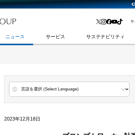
略・
よくあるご質問
渋谷フクラス入館方法
会社沿革
プレスリリース
インターネット広告・メディア事業
IR情報メール
サ
ョン
社史
セキュリティブログ
インターネット金融事業
コーポレート・アイデンティティ
ニュース
サービス
サステナビリティ
2023年12月18日