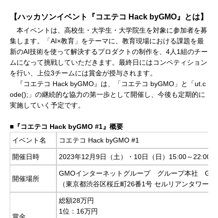
【ハッカソンイベント『コエテコ Hack byGMO』とは】
本イベントは、高校生・大学生・大学院生を対象に参加者を募
集します。「AI×教育」をテーマに、教育現場における課題を最
新のAI技術を使って解決するプロダクトの制作を、4人1組のチー
ムになって挑戦していただきます。最終日にはコンペティション
を行い、上位3チームには賞金が授与されます。
『コエテコ Hack byGMO』は、「コエテコ byGMO」と「ut.c
ode();」の継続的な協力の第一歩として開催し、今後も定期的に
実施していく予定です。
■『コエテコ Hack byGMO #1』概要
イベント名
コエテコ Hack byGMO #1
開催日時
2023年12月9日（土）・10日（日）15:00～22:00
GMOインターネットグループ グループ本社 GMO Y
開催場所
（東京都渋谷区桜丘町26番1号 セルリアンタワー 1
総額28万円
1位：16万円
賞金