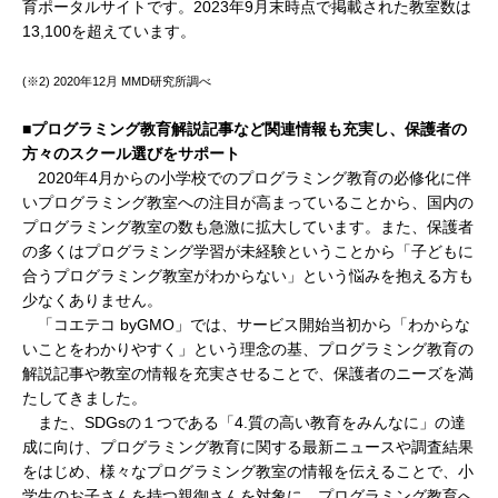
育ポータルサイトです。2023年9月末時点で掲載された教室数は
13,100を超えています。
(※2) 2020年12月 MMD研究所調べ
■プログラミング教育解説記事など関連情報も充実し、保護者の
方々のスクール選びをサポート
2020年4月からの小学校でのプログラミング教育の必修化に伴
いプログラミング教室への注目が高まっていることから、国内の
プログラミング教室の数も急激に拡大しています。また、保護者
の多くはプログラミング学習が未経験ということから「子どもに
合うプログラミング教室がわからない」という悩みを抱える方も
少なくありません。
「コエテコ byGMO」では、サービス開始当初から「わからな
いことをわかりやすく」という理念の基、プログラミング教育の
解説記事や教室の情報を充実させることで、保護者のニーズを満
たしてきました。
また、SDGsの１つである「4.質の高い教育をみんなに」の達
成に向け、プログラミング教育に関する最新ニュースや調査結果
をはじめ、様々なプログラミング教室の情報を伝えることで、小
学生のお子さんを持つ親御さんを対象に、プログラミング教育へ