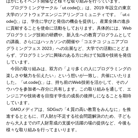
ほかにもイベント開催など様々な取り組みを行っています。
プログラミングサークル「ut.code();」は、2019 年設立の東京
大学のソフトウェアエンジニアリングコミュニティです。「ut.c
ode();」は、学生に学びと発信の機会を提供し、産業全体の進歩
に貢献することを使命に活動をしております。具体的には、Web
プログラミング技術の研鑽や、新入生への教育プログラムとして
の講義、さらにはハッカソンの開催や「コエテコ ジュニアプロ
グラミングフェス 2023」への出展など、大学での活動にとどま
らず、プログラミングに興味のある方に向けて知識や技術を発信
しています。
今回の取り組みは、双方の「より多くの人にプログラミングの
楽しさや魅力を伝えたい」という想いが一致し、共催にいたりま
した。「ut.code();」は、持ち前のWeb技術を活かして、そのノ
ウハウを参加者へ存分に共有します。この取り組みを通して、エ
ンジニアや技術者を目指す学生の成長の後押しになることを期待
しています。
GMOメディアは、SDGsの「4.質の高い教育をみんなに」を推
進するとともに、IT人財が不足する社会問題解決のため、子ども
から大人までのIT人財育成の支援や活躍の場の提供など、今後も
様々な取り組みを行ってまいります。