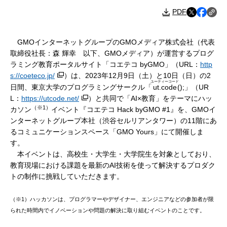
PDF
GMOインターネットグループのGMOメディア株式会社（代表
取締役社長：森 輝幸 以下、GMOメディア）が運営するプログ
ラミング教育ポータルサイト「コエテコ byGMO」（URL：
http
s://coeteco.jp/
）は、2023年12月9日（土）と10日（日）の2
ユーティーコード
日間、東京大学のプログラミングサークル「
ut.code
();」（UR
L：
https://utcode.net/
）と共同で「AI×教育」をテーマにハッ
（※1）
カソン
イベント『コエテコ Hack byGMO #1』を、GMOイ
ンターネットグループ本社（渋谷セルリアンタワー）の11階にあ
るコミュニケーションスペース「GMO Yours」にて開催しま
す。
本イベントは、高校生・大学生・大学院生を対象としており、
教育現場における課題を最新のAI技術を使って解決するプロダク
トの制作に挑戦していただきます。
（※1）ハッカソンは、プログラマーやデザイナー、エンジニアなどの参加者が限
られた時間内でイノベーションや問題の解決に取り組むイベントのことです。