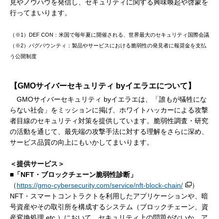
見やノウハウを発信し、セキュリティに関する興味喚起や啓蒙を
行ってまいります。
（※1）DEF CON：米国で毎年夏に開催される、世界最大のセキュリティ国際会議
（※2）バグバウンティ：製品やサービスにおける脆弱性の発見者に報奨金を支払
う公開制度
【GMOサイバーセキュリティ byイエラエについて】
GMOサイバーセキュリティ byイエラエは、「誰もが犠牲にな
らない社会」をミッションに掲げ、ホワイトハッカーによる攻撃
者目線のセキュリティ対策を提供しています。脆弱性調査・研究
の活動を通じて、最先端の攻撃手法に対する理解をさらに深め、
サービス品質の向上にもいかしてまいります。
＜提供サービス＞
■「NFT・ブロックチェーン脆弱性診断」
（
https://gmo-cybersecurity.com/service/nft-block-chain/
）
NFT・スマートコントラクトを利用したアプリケーションや、暗
号資産やその取引所を構成するシステム（ブロックチェーン、資
産変換処理 etc.）において、セキュリティ上の問題がないか、ア