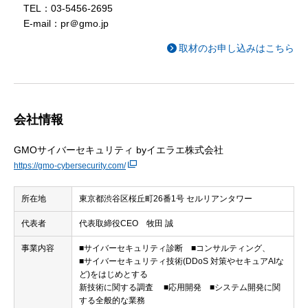
TEL：03-5456-2695
E-mail：pr＠gmo.jp
取材のお申し込みはこちら
会社情報
GMOサイバーセキュリティ byイエラエ株式会社
https://gmo-cybersecurity.com/
所在地
東京都渋谷区桜丘町26番1号 セルリアンタワー
代表者
代表取締役CEO 牧田 誠
事業内容
■サイバーセキュリティ診断 ■コンサルティング、
■サイバーセキュリティ技術(DDoS 対策やセキュアAIな
ど)をはじめとする
新技術に関する調査 ■応用開発 ■システム開発に関
する全般的な業務