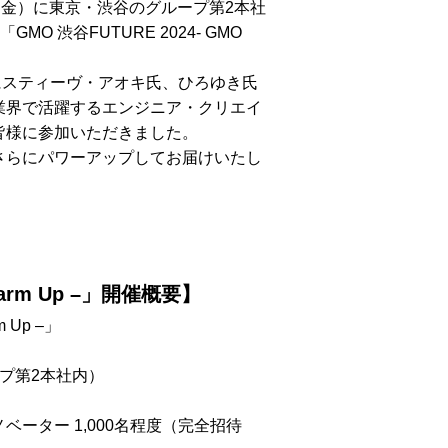
6日（金）に東京・渋谷のグループ第2本社
O 渋谷FUTURE 2024- GMO
にスティーヴ・アオキ氏、ひろゆき氏
T業界で活躍するエンジニア・クリエイ
の皆様に参加いただきました。
p -」もさらにパワーアップしてお届けいたし
Warm Up –」開催概要】
 Up –」
ープ第2本社内）
ーター 1,000名程度（完全招待