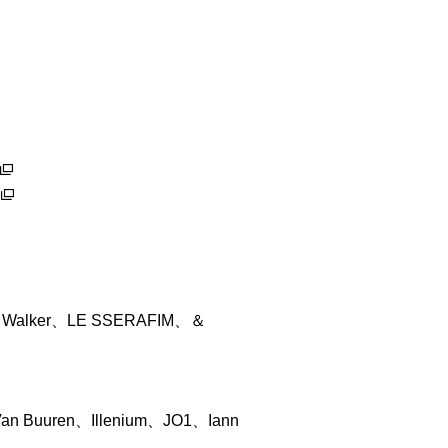
］
Walker、LE SSERAFIM、＆
］
Buuren、Illenium、JO1、Iann