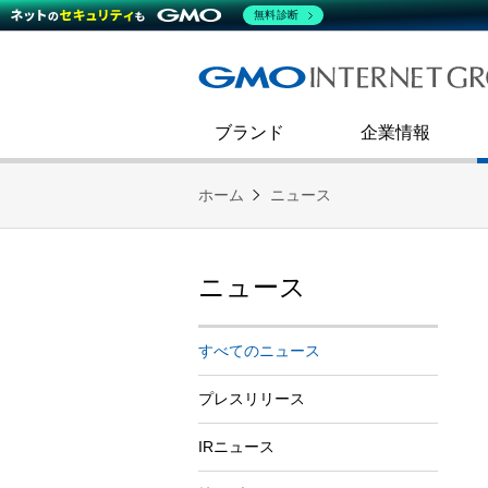
熊谷正寿が語るグループ成長戦
会社概要
無料診断
コミュニケーション
事業戦略
キャリア採用
すべてのニュース
インターネットインフラ事業
ダイバーシティ＆インクルージ
財務・業績
第二新卒採用
技術ブログ
インターネットセキュリティ事業
企業理念
ブランド
企業情報
ホーム
ニュース
ニュース
すべてのニュース
プレスリリース
IRニュース