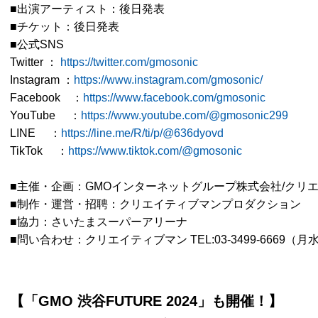
■出演アーティスト：後日発表
■チケット：後日発表
■公式SNS
Twitter ：
https://twitter.com/gmosonic
Instagram ：
https://www.instagram.com/gmosonic/
Facebook ：
https://www.facebook.com/gmosonic
YouTube ：
https://www.youtube.com/@gmosonic299
LINE ：
https://line.me/R/ti/p/@636dyovd
TikTok ：
https://www.tiktok.com/@gmosonic
■主催・企画：GMOインターネットグループ株式会社/クリ
■制作・運営・招聘：クリエイティブマンプロダクション
■協力：さいたまスーパーアリーナ
■問い合わせ：クリエイティブマン TEL:03-3499-6669（月水金
【「GMO 渋谷FUTURE 2024」も開催！】