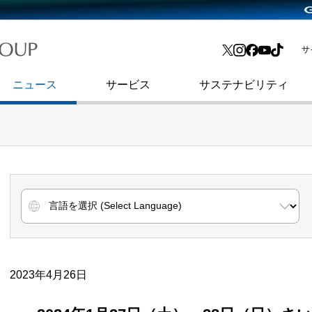
略・
よくあるご質問
渋谷フクラス入館方法
会社沿革
プレスリリース
インターネット広告・メディア事業
IR情報メール
サ
ョン
社史
セキュリティブログ
インターネット金融事業
コーポレート・アイデンティティ
ニュース
サービス
サステナビリティ
2023年4月26日