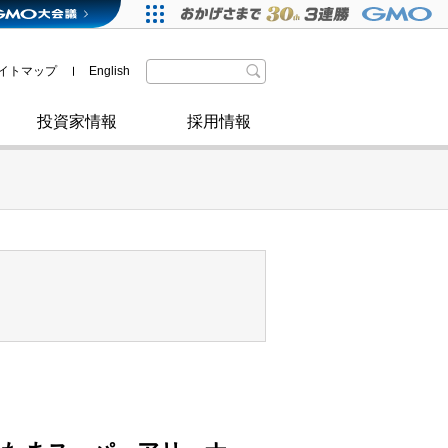
格付・社債情報
SDGsへの取り組み
IRニュース
暗号資産事業
株主優待
イトマップ
English
政府・自治体からの認定
取材のお申し込みについて
その他
投資家情報
採用情報