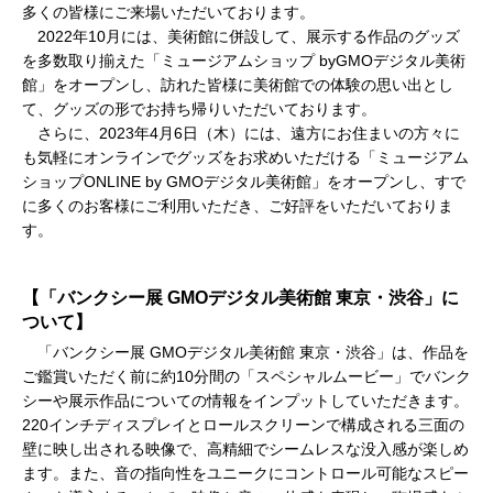
多くの皆様にご来場いただいております。
2022年10月には、美術館に併設して、展示する作品のグッズ
を多数取り揃えた「ミュージアムショップ byGMOデジタル美術
館」をオープンし、訪れた皆様に美術館での体験の思い出とし
て、グッズの形でお持ち帰りいただいております。
さらに、2023年4月6日（木）には、遠方にお住まいの方々に
も気軽にオンラインでグッズをお求めいただける「ミュージアム
ショップONLINE by GMOデジタル美術館」をオープンし、すで
に多くのお客様にご利用いただき、ご好評をいただいておりま
す。
【「バンクシー展 GMOデジタル美術館 東京・渋谷」に
ついて】
「バンクシー展 GMOデジタル美術館 東京・渋谷」は、作品を
ご鑑賞いただく前に約10分間の「スペシャルムービー」でバンク
シーや展示作品についての情報をインプットしていただきます。
220インチディスプレイとロールスクリーンで構成される三面の
壁に映し出される映像で、高精細でシームレスな没入感が楽しめ
ます。また、音の指向性をユニークにコントロール可能なスピー