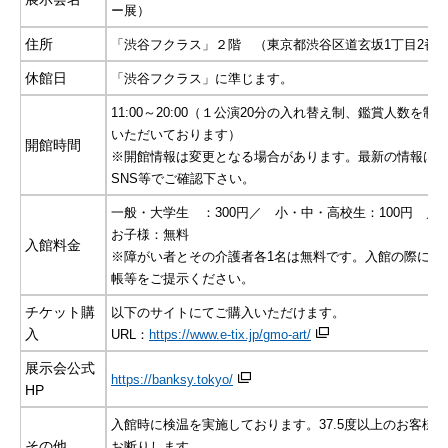
ー展）
住所
「渋谷フクラス」２階 （東京都渋谷区道玄坂1丁目2番3
休館日
「渋谷フクラス」に準じます。
11:00～20:00（１公演20分の入れ替え制、鑑賞人数を制
いただいております）
開館時間
※開館情報は変更となる場合があります。最新の情報は公
SNS等でご確認下さい。
一般・大学生 ：300円／ 小・中・高校生：100円 ／
お子様：無料
入館料金
※障がい者とその介護者各1名は無料です。入館の際に障
帳等をご提示ください。
チケット購
以下のサイトにてご購入いただけます。
入
URL：
https://www.e-tix.jp/gmo-art/
展示会公式
https://banksy.tokyo/
HP
入館時に検温を実施しております。37.5度以上のお客様
その他
お断りします。