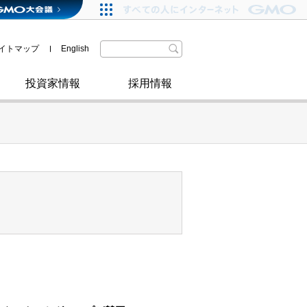
格付・社債情報
SDGsへの取り組み
IRニュース
暗号資産事業
株主優待
イトマップ
English
政府・自治体からの認定
取材のお申し込みについて
その他
投資家情報
採用情報