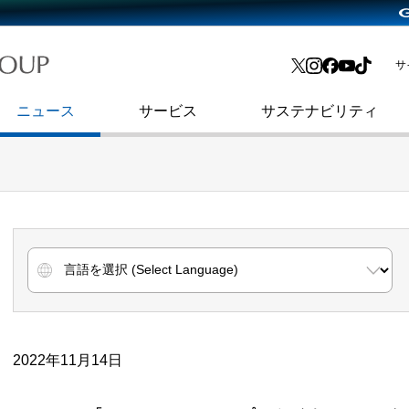
略・
よくあるご質問
渋谷フクラス入館方法
会社沿革
プレスリリース
インターネット広告・メディア事業
IR情報メール
サ
ョン
社史
セキュリティブログ
インターネット金融事業
コーポレート・アイデンティティ
ニュース
サービス
サステナビリティ
2022年11月14日