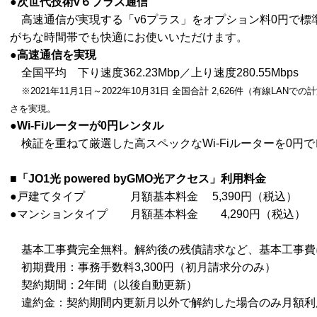
●次世代技術v６プラス通信
高速通信が実現する「v6プラス」をオプション料0円で標
がちな時間帯でも快適にお使いいただけます。
●高速通信を実現
全国平均 下り速度362.23Mbp／上り速度280.55Mbps
※2021年11月1日～2022年10月31日 全国合計 2,626件（有線L
さを実現。
●Wi-Fiルーターが0円レンタル
検証を重ねて厳選した高スペックなWi-Fiルーターを0円
■「JO1光 powered byGMO光アクセス」利用料金
●戸建てタイプ 月額基本料金 5,390円（税込）
●マンションタイプ 月額基本料金 4,290円（税込）
基本工事費完全無料。解約後の残債請求など、基本工事費
初期費用：事務手数料3,300円（初月請求分のみ）
契約期間：2年間（以後自動更新）
違約金：契約期間内更新月以外で解約した場合のみ月額利