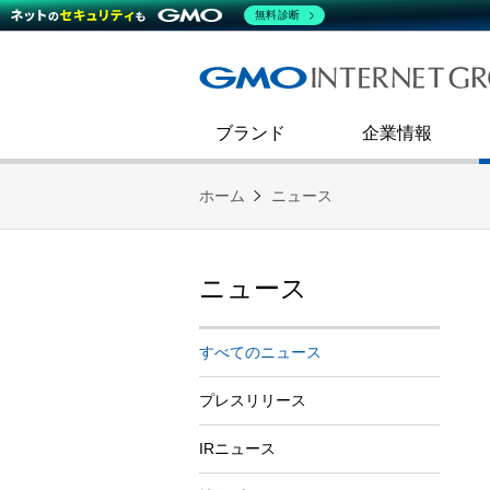
熊谷正寿が語るグループ成長戦
会社概要
無料診断
コミュニケーション
事業戦略
キャリア採用
すべてのニュース
インターネットインフラ事業
ダイバーシティ＆インクルージ
財務・業績
第二新卒採用
技術ブログ
インターネットセキュリティ事業
企業理念
ブランド
企業情報
ホーム
ニュース
ニュース
すべてのニュース
プレスリリース
IRニュース