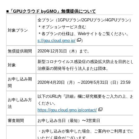
■「GPUクラウド byGMO」無償提供について
全プラン（1GPUプラン/2GPUプラン/4GPUプラン）
＊オプションサービス含む
対象プラン
＊各プランの仕様は、Webサイトをご覧ください。（UR
s://gpu.cloud.gmo.jp/
）
無償提供期間
2020年12月31日（木）まで。
新型コロナウイルス感染症の感染拡大防止を目的とした
対象
治療薬の開発等を行う法人または団体。
お申し込み期
2020年4月20日（月）～2020年5月31日（日）23:59
間
以下のURL内『詳細』欄に研究概要をご入力の上、お申
お申し込み方
ください。
法
https://gpu.cloud.gmo.jp/contact/
審査期間
お申し込み当日（最短）〜3営業日
・お申し込みが集中した場合、ご案内やご利用までにお
いただく場合がございます。