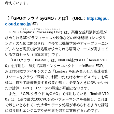
考えています。
【「GPUクラウド byGMO」とは】（URL：
https://gpu.
cloud.gmo.jp/
）
グラフィックスプロセッシングユニット
GPU（
Graphics Processing Unit
）は、高度な並列演算処理が
求められる3Dグラフィックスや映像などの画像処理（レンダリ
ング）のために開発され、昨今では機械学習やディープラーニン
グ、AIなど高度な計算処理が求められる場面でニーズが高まって
いるプロセッサ（演算装置）です。
「GPUクラウド byGMO」は、NVIDIA社のGPU「Tesla® V10
0」を採用し、加えて高速インターコネクト「InfiniBand EDR」
および分散ファイルシステム「Lustre」を組み合わせた高速演算
リソースをクラウド環境でご利用いただけるサービスです。お客
様は、自社で設備投資する必要が無く、必要なときに使いたい分
だけ計算（GPU）リソースの調達が可能となります。
また、「GPUクラウド byGMO」で採用している「Tesla® V10
0」は、1基で最大100CPU分のパフォーマンスを発揮し、これま
で難しいとされていた大量のデータ処理が求められるような課題
に取り組むエンジニアや研究者を強力に支援するものです。