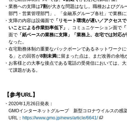
・業務への支障は
7割
が大きな問題はなし。職種およびグル
部門・営業管理部門」、「金融系グループ各社」で業務に
・支障の内容は設備面で
「リモート環境が遅い／アクセスで
いことによる作業効率低下」
、コミュニケーション面で
「
面で
「紙ベースの業務に支障」「業務上、在宅では対応が
なった。
・在宅勤務体制の重要なバックボーンであるネットワークに
る」との回答が
8割未満
に留まった点は、まだ改善の余地
・お客様との大事な接点である電話の受発信においては、大
て課題がある。
【参考URL】
・2020年1月26日発表：
GMOインターネットグループ 新型コロナウイルスの感
URL：
https://www.gmo.jp/news/article/6641/