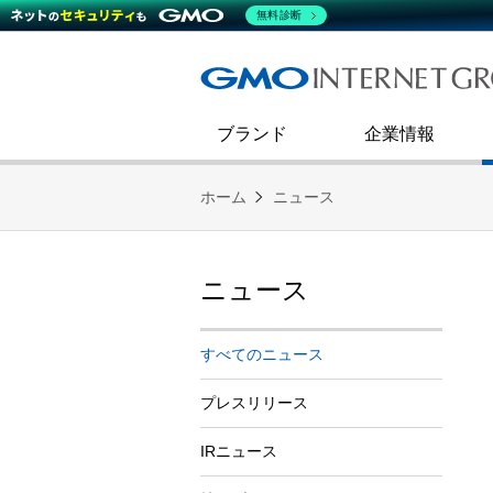
熊谷正寿が語るグループ成長戦
会社概要
無料診断
コミュニケーション
事業戦略
キャリア採用
すべてのニュース
インターネットインフラ事業
ダイバーシティ＆インクルージ
財務・業績
第二新卒採用
技術ブログ
インターネットセキュリティ事業
企業理念
ブランド
企業情報
ホーム
ニュース
ニュース
すべてのニュース
プレスリリース
IRニュース