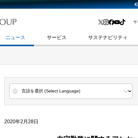
略・
よくあるご質問
渋谷フクラス入館方法
会社沿革
プレスリリース
インターネット広告・メディア事業
IR情報メール
サ
ョン
社史
セキュリティブログ
インターネット金融事業
コーポレート・アイデンティティ
ニュース
サービス
サステナビリティ
2020年2月28日