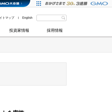
格付・社債情報
SDGsへの取り組み
IRニュース
暗号資産事業
株主優待
イトマップ
English
政府・自治体からの認定
取材のお申し込みについて
その他
投資家情報
採用情報