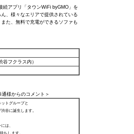
続アプリ「タウンWiFi byGMO」を
ちろん、様々なエリアで提供されている
す。また、無料で充電ができるソファも
」
（渋谷フクラス内）
恭通様からのコメント＞
ネットグループと
ザ渋谷に誕生します。
ンには、
待ちします。