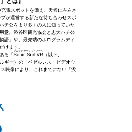
公」とは】
や充電スポットを備え、天候に左右さ
ープが運営する新たな待ち合わせスポ
ハチ公をより多くの人に知っていた
用意。渋谷区観光協会と忠犬ハチ公
物語」や、最先端のホログラムディ
だけます。
ソニック サーフ ブイアール
ある「
Sonic Surf VR
（以下、
（ベルギー）の「ベゼルレス・ビデオウ
ームレス映像により、これまでにない「没