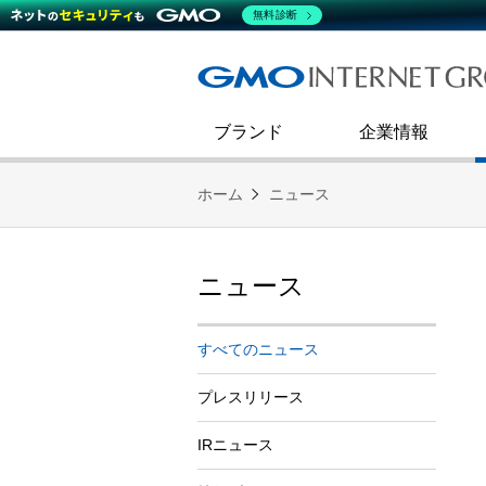
熊谷正寿が語るグループ成長戦
会社概要
無料診断
コミュニケーション
事業戦略
キャリア採用
すべてのニュース
インターネットインフラ事業
ダイバーシティ＆インクルージ
財務・業績
第二新卒採用
技術ブログ
インターネットセキュリティ事業
企業理念
ブランド
企業情報
ホーム
ニュース
ニュース
すべてのニュース
プレスリリース
IRニュース