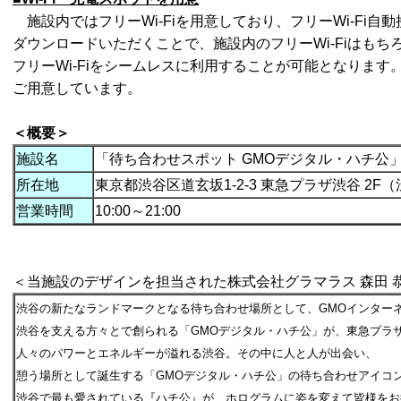
施設内ではフリーWi-Fiを用意しており、フリーWi-Fi自動接
ダウンロードいただくことで、施設内のフリーWi-Fiはも
フリーWi-Fiをシームレスに利用することが可能となりま
ご用意しています。
＜概要＞
施設名
「待ち合わせスポット GMOデジタル・ハチ公
所在地
東京都渋谷区道玄坂1-2-3 東急プラザ渋谷 2F
営業時間
10:00～21:00
＜当施設のデザインを担当された株式会社グラマラス 森田 
渋谷の新たなランドマークとなる待ち合わせ場所として、GMOインター
渋谷を支える方々とで創られる「GMOデジタル・ハチ公」が、東急プラ
人々のパワーとエネルギーが溢れる渋谷。その中に人と人が出会い、
憩う場所として誕生する「GMOデジタル・ハチ公」の待ち合わせアイコ
渋谷で最も愛されている『ハチ公』が、ホログラムに姿を変えて皆様をお