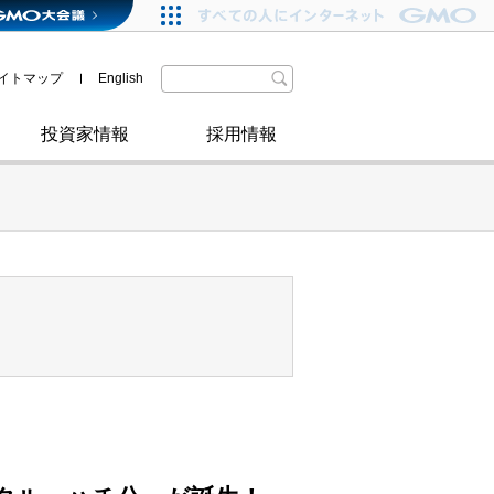
格付・社債情報
SDGsへの取り組み
IRニュース
暗号資産事業
株主優待
イトマップ
English
政府・自治体からの認定
取材のお申し込みについて
その他
投資家情報
採用情報