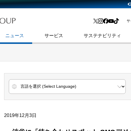
略・
よくあるご質問
渋谷フクラス入館方法
会社沿革
プレスリリース
インターネット広告・メディア事業
IR情報メール
サ
ョン
社史
セキュリティブログ
インターネット金融事業
コーポレート・アイデンティティ
ニュース
サービス
サステナビリティ
2019年12月3日