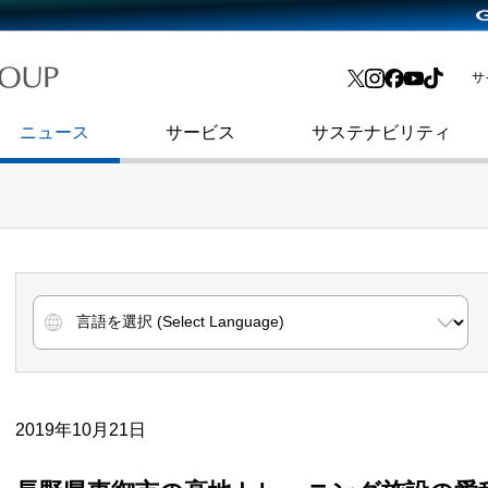
略・
よくあるご質問
渋谷フクラス入館方法
会社沿革
プレスリリース
インターネット広告・メディア事業
IR情報メール
サ
ョン
社史
セキュリティブログ
インターネット金融事業
コーポレート・アイデンティティ
ニュース
サービス
サステナビリティ
2019年10月21日