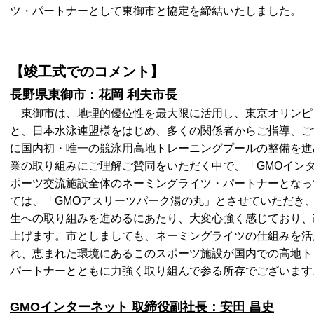
ツ・パートナーとして東御市と協定を締結いたしました。
【竣工式でのコメント】
長野県東御市：花岡 利夫市長
東御市は、地理的優位性を最大限に活用し、東京オリンピ
と、日本水泳連盟様をはじめ、多くの関係者からご指導、ご
に国内初・唯一の競泳用高地トレーニングプールの整備を進
業の取り組みにご理解ご賛同をいただく中で、「GMOイン
ポーツ交流施設全体のネーミングライツ・パートナーとなっ
ては、「GMOアスリーツパーク湯の丸」とさせていただき
生への取り組みを進めるにあたり、大変心強く感じており、
上げます。市としましても、ネーミングライツの仕組みを活
れ、恵まれた環境にあるこのスポーツ施設が国内での高地ト
パートナーとともに力強く取り組んで参る所存でございます
GMOインターネット 取締役副社長：安田 昌史