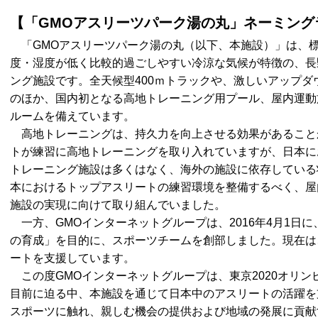
【「GMOアスリーツパーク湯の丸」ネーミング
「GMOアスリーツパーク湯の丸（以下、本施設）」は、標高
度・湿度が低く比較的過ごしやすい冷涼な気候が特徴の、長
ング施設です。全天候型400ｍトラックや、激しいアップ
のほか、国内初となる高地トレーニング用プール、屋内運動
ルームを備えています。
高地トレーニングは、持久力を向上させる効果があること
トが練習に高地トレーニングを取り入れていますが、日本に
トレーニング施設は多くはなく、海外の施設に依存している
本におけるトップアスリートの練習環境を整備するべく、屋
施設の実現に向けて取り組んでいました。
一方、GMOインターネットグループは、2016年4月1日に
の育成」を目的に、スポーツチームを創部しました。現在は
ートを支援しています。
この度GMOインターネットグループは、東京2020オリン
目前に迫る中、本施設を通じて日本中のアスリートの活躍を
スポーツに触れ、親しむ機会の提供および地域の発展に貢献