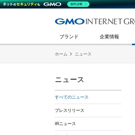
熊谷正寿が語るグループ成長戦
会社概要
無料診断
コミュニケーション
事業戦略
キャリア採用
すべてのニュース
インターネットインフラ事業
ダイバーシティ＆インクルージ
財務・業績
第二新卒採用
技術ブログ
インターネットセキュリティ事業
企業理念
ブランド
企業情報
ホーム
ニュース
ニュース
すべてのニュース
プレスリリース
IRニュース