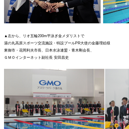
▲左から、リオ五輪200m平泳ぎ金メダリストで
湯の丸高原スポーツ交流施設・特設プールPR大使の金藤理絵様
東御市・花岡利夫市長、日本水泳連盟・青木剛会長、
ＧＭＯインターネット副社長 安田昌史