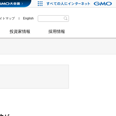
格付・社債情報
SDGsへの取り組み
IRニュース
暗号資産事業
株主優待
イトマップ
English
政府・自治体からの認定
取材のお申し込みについて
その他
投資家情報
採用情報