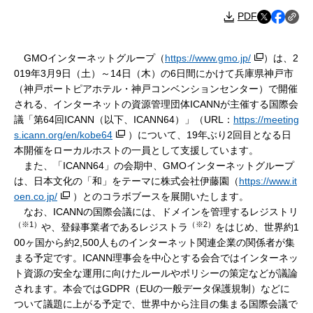
PDF
GMOインターネットグループ（
https://www.gmo.jp/
）は、2
019年3月9日（土）～14日（木）の6日間にかけて兵庫県神戸市
（神戸ポートピアホテル・神戸コンベンションセンター）で開催
される、インターネットの資源管理団体ICANNが主催する国際会
議「第64回ICANN（以下、ICANN64）」（URL：
https://meeting
s.icann.org/en/kobe64
）について、19年ぶり2回目となる日
本開催をローカルホストの一員として支援しています。
また、「ICANN64」の会期中、GMOインターネットグループ
は、日本文化の「和」をテーマに株式会社伊藤園（
https://www.it
oen.co.jp/
）とのコラボブースを展開いたします。
なお、ICANNの国際会議には、ドメインを管理するレジストリ
（※1）
（※2）
や、登録事業者であるレジストラ
をはじめ、世界約1
00ヶ国から約2,500人ものインターネット関連企業の関係者が集
まる予定です。ICANN理事会を中心とする会合ではインターネッ
ト資源の安全な運用に向けたルールやポリシーの策定などが議論
されます。本会ではGDPR（EUの一般データ保護規制）などに
ついて議題に上がる予定で、世界中から注目の集まる国際会議で