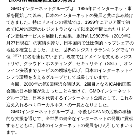
GMOインターネットグループは、1995年にインターネット事
業を開始して以来、日本のインターネットの発展と共に歩み続け
てきました。特にドメインの領域では、1999年にアジア圏で初
めてICANN認定のレジストラとなって以来20年間にわたりドメ
イン登録サービスを展開した結果、累計約1,980万件（2019年2
月27日現在）の実績を誇り、日本国内では圧倒的トップシェアの
地位を確立しました。また、世界のレジストラランキングでも10
（※3）
位
に名を連ねています。現在ではドメインを支えるレジス
トリや、クラウド・ホスティング、セキュリティ（SSL）、オン
ライン決済までサービスの領域を広げ、日本のインターネットイ
ンフラ環境を支えるグループとして成長しています。
今回、2000年の第6回横浜会議以来、2回目となるICANN国際
会議の日本開催が決まったことを受けて、GMOインターネット
グループは、日本を代表するインターネット企業として、これを
迎え入れるべくローカルホストの一員となりました。
GMOインターネットグループは、今後もICANNの活動の積極
的な支援を通じて、全世界の健全なインターネットの発展に貢献
するとともに、日本のインターネットの発展をけん引してまいり
ます。