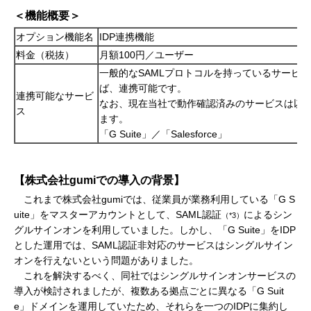
＜機能概要＞
オプション機能名
IDP連携機能
料金（税抜）
月額100円／ユーザー
一般的なSAMLプロトコルを持っているサービ
ば、連携可能です。
連携可能なサービ
なお、現在当社で動作確認済みのサービスは以
ス
ます。
「G Suite」／「Salesforce」
【株式会社gumiでの導入の背景】
これまで株式会社gumiでは、従業員が業務利用している「G S
uite」をマスターアカウントとして、SAML認証
によるシン
（*3）
グルサインオンを利用していました。しかし、「G Suite」をIDP
とした運用では、SAML認証非対応のサービスはシングルサイン
オンを行えないという問題がありました。
これを解決するべく、同社ではシングルサインオンサービスの
導入が検討されましたが、複数ある拠点ごとに異なる「G Suit
e」ドメインを運用していたため、それらを一つのIDPに集約し