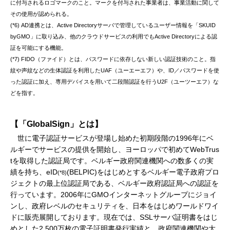
に付与されるロゴマークのこと。マークを付与された事業者は、事業活動に関して
その使用が認められる。
(*6) AD連携とは、Active Directoryサーバで管理しているユーザー情報を「SKUID
byGMO」に取り込み、他のクラウドサービスの利用でもActive Directoryによる認
証を可能にする機能。
(*7) FIDO（ファイド）とは、パスワードに依存しない新しい認証技術のこと。指
紋や声紋などの生体認証を利用したUAF（ユーエーエフ）や、ID／パスワードを使
った認証に加え、専用デバイスを用いて二段階認証を行うU2F（ユーツーエフ）な
どを指す。
【「GlobalSign」とは】
世に電子認証サービスが登場し始めた初期段階の1996年にベ
ルギーでサービスの提供を開始し、ヨーロッパで初めてWebTrus
tを取得した認証局です。ベルギー政府関連機関への数多くの実
績を持ち、eID
(BELPIC)をはじめとするベルギー電子政府プロ
(*8)
ジェクトの最上位認証局である、ベルギー政府認証局への認証を
行っています。2006年にGMOインターネットグループにジョイ
ンし、政府レベルのセキュリティを、日本をはじめワールドワイ
ドに販売展開しております。現在では、SSLサーバ証明書をはじ
めとした2,500万枚の電子証明書発行実績と、政府関連機関や大