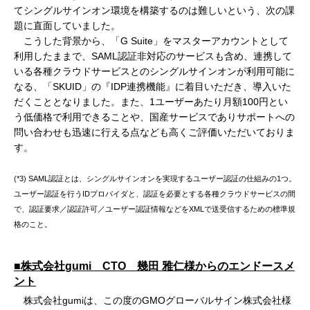
てシングルサインオン環境を構築するのは難しいという、次の課
題に直面していました。
こうした背景から、「G Suite」をマスターアカウントとして
利用したままで、SAML認証非対応のサービスも含め、連携して
いる各種クラウドサービスとのシングルサインオンが利用可能に
なる、「SKUID」の『IDP連携機能』に着目いただき、導入いた
だくこととなりました。また、1ユーザーあたり月額100円とい
う低価格で利用できることや、国産サービスでありサポートへの
問い合わせも迅速に行える点なども高くご評価いただいておりま
す。
(*3) SAML認証とは、シングルサインオンを実現するユーザー認証の仕組みの1つ。
ユーザー認証を行うIDプロバイダと、認証を必要とする各種クラウドサービスの間
で、認証要求／認証許可／ユーザー認証情報などをXMLで送受信するための標準規
格のこと。
■株式会社gumi CTO 幾田 雅仁様からのエンドースメ
ント
株式会社gumiは、この度のGMOグローバルサイン株式会社様