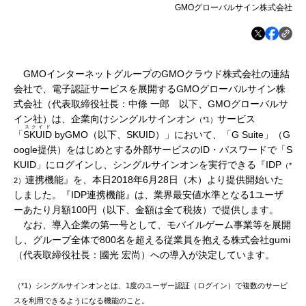
GMOグローバルサイン株式会社
GMOインターネットグループのGMOクラウド株式会社の連結
会社で、電子認証サービスを展開するGMOグローバルサイン株
式会社（代表取締役社長：中條 一郎 以下、GMOグローバルサ
イン社）は、企業向けシングルサインオン
サービス
（*1）
スクイド
「
SKUID
byGMO（以下、SKUID）」において、「G Suite」（G
oogle提供）をはじめとする外部サービスのID・パスワードで「S
KUID」にログインし、シングルサインオンを実行できる『IDP
（*
連携機能』を、本日2018年6月28日（木）より提供開始いた
2）
しました。『IDP連携機能』は、業界最安値水準となる1ユーザ
ーあたり月額100円（以下、金額は全て税抜）で提供します。
なお、導入企業の第一号として、モバイルゲーム事業等を展開
し、グループ全体で800名を超える従業員を抱える株式会社gumi
（代表取締役社長：國光 宏尚）への導入が決定しています。
（*1）シングルサインオンとは、1度のユーザー認証（ログイン）で複数のサービ
スを利用できるようになる機能のこと。