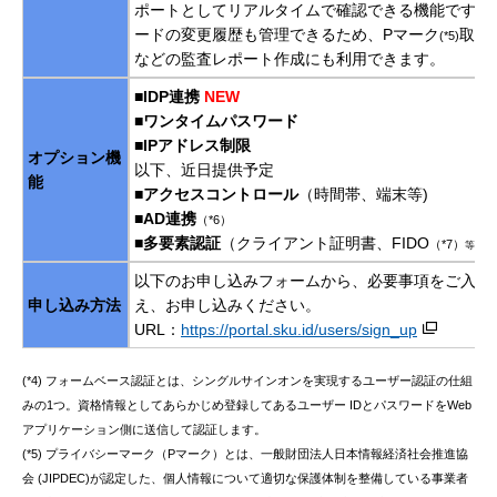
ポートとしてリアルタイムで確認できる機能です。
ードの変更履歴も管理できるため、Pマーク
取得
(*5)
などの監査レポート作成にも利用できます。
■IDP連携
NEW
■ワンタイムパスワード
■IPアドレス制限
オプション機
以下、近日提供予定
能
■アクセスコントロール
（時間帯、端末等)
■AD連携
（*6）
■多要素認証
（クライアント証明書、FIDO
（*7）
等）
以下のお申し込みフォームから、必要事項をご入力
申し込み方法
え、お申し込みください。
URL：
https://portal.sku.id/users/sign_up
(*4) フォームベース認証とは、シングルサインオンを実現するユーザー認証の仕組
みの1つ。資格情報としてあらかじめ登録してあるユーザー IDとパスワードをWeb
アプリケーション側に送信して認証します。
(*5) プライバシーマーク（Pマーク）とは、一般財団法人日本情報経済社会推進協
会 (JIPDEC)が認定した、個人情報について適切な保護体制を整備している事業者